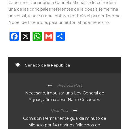
Cabe mencionar que a Gabriela Mistral se le considera
una de las principales referentes de la poesía femenina
universal, y por su obra obtuvo en 1945 el primer Premio
Nobel de Literatura, para un autor latinoamericano.
Facebook
X
WhatsApp
Gmail
Compartir
Senado de la República
Previous Post
Necesario, impulsar una Ley General de
Aguas, afirma José Narro Céspedes
Next Post
Comisión Permanente guarda minuto de
silencio por 14 marinos fallecidos en