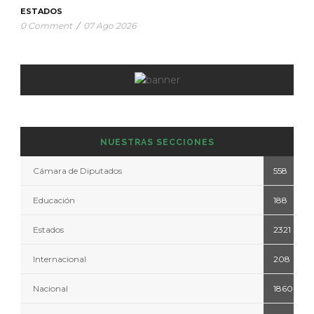
ESTADOS
0 Comment
/
07 Ago 2026
NUESTRAS SECCIONES
Cámara de Diputados
558
Educación
188
Estados
2321
Internacional
208
Nacional
1860