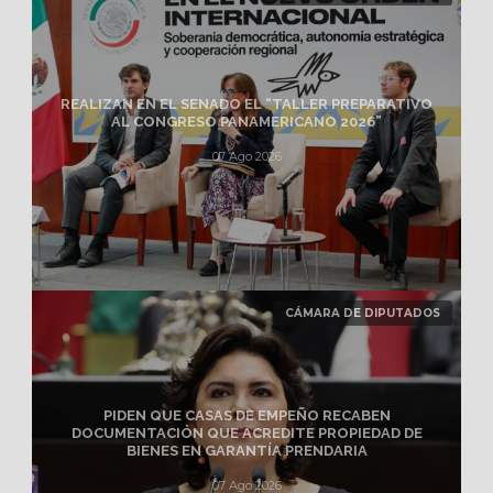
REALIZAN EN EL SENADO EL “TALLER PREPARATIVO
AL CONGRESO PANAMERICANO 2026”
07 Ago 2026
CÁMARA DE DIPUTADOS
PIDEN QUE CASAS DE EMPEÑO RECABEN
DOCUMENTACIÓN QUE ACREDITE PROPIEDAD DE
BIENES EN GARANTÍA PRENDARIA
07 Ago 2026