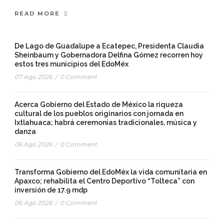
READ MORE
De Lago de Guadalupe a Ecatepec, Presidenta Claudia
Sheinbaum y Gobernadora Delfina Gómez recorren hoy
estos tres municipios del EdoMéx
07 Ago 2026
/
0 Comment
Acerca Gobierno del Estado de México la riqueza
cultural de los pueblos originarios con jornada en
Ixtlahuaca; habrá ceremonias tradicionales, música y
danza
06 Ago 2026
/
0 Comment
Transforma Gobierno del EdoMéx la vida comunitaria en
Apaxco; rehabilita el Centro Deportivo “Tolteca” con
inversión de 17.9 mdp
06 Ago 2026
/
0 Comment