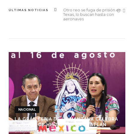
Claudia Sheinbaum visita la
ÚLTIMAS NOTICIAS
refinería de Dos Bocas
NACIONAL
LA GRAN FERIA DE LA MANZANA CELEBRA
84 AÑOS DE HISTORIA EN ZACATLÁN
07 Ago 2026
/
0 Comment