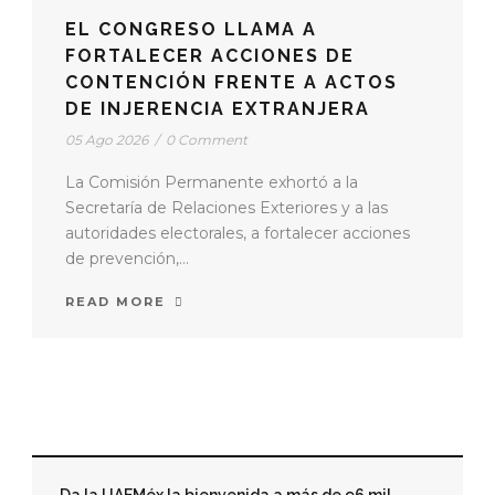
EL CONGRESO LLAMA A
FORTALECER ACCIONES DE
CONTENCIÓN FRENTE A ACTOS
DE INJERENCIA EXTRANJERA
05 Ago 2026
/
0 Comment
La Comisión Permanente exhortó a la
Secretaría de Relaciones Exteriores y a las
autoridades electorales, a fortalecer acciones
de prevención,...
READ MORE
EDUCACIÓN
FORTALECE UAEMÉX SU PRESENCIA
INTERNACIONAL CON NUEVA
GENERACIÓN DE EMBAJADORES
UNIVERSITARIOS
07 Ago 2026
/
0 Comment