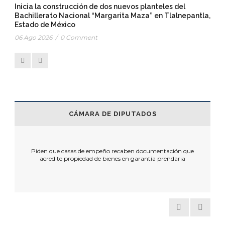
Inicia la construcción de dos nuevos planteles del
Bachillerato Nacional “Margarita Maza” en Tlalnepantla,
Estado de México
06 Ago 2026
/
0 Comment
CÁMARA DE DIPUTADOS
n que
Fracking, solo si hay pleno respeto al medio ambiente y
ia
estricto apego a la legislación: Kenia López Rabadán
naci