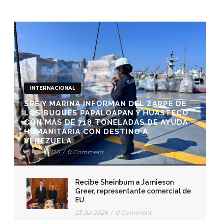
INTERNACIONAL
SRE Y MARINA INFORMAN DEL ZARPE DE
LOS BUQUES PAPALOAPAN Y HUASTECO
CON MÁS DE 718 TONELADAS DE AYUDA
HUMANITARIA CON DESTINO A
VENEZUELA
01 Ago 2026
/
0 Comment
Recibe Sheinbum a Jamieson
Greer, representante comercial de
EU.
23 Jul 2026
/
0 Comment