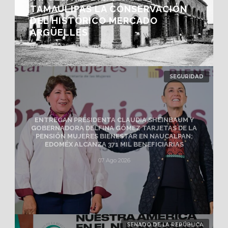
TAMAULIPAS LA CONSERVACIÓN
DEL HISTÓRICO MERCADO
ARGÜELLES
07 Ago 2026
/
0 Comment
SEGURIDAD
ENTREGAN PRESIDENTA CLAUDIA SHEINBAUM Y
GOBERNADORA DELFINA GÓMEZ TARJETAS DE LA
PENSIÓN MUJERES BIENESTAR EN NAUCALPAN;
EDOMÉX ALCANZA 371 MIL BENEFICIARIAS
07 Ago 2026
SENADO DE LA REPÚBLICA