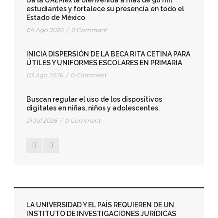
Da la UAEMéx la bienvenida a más de 96 mil
estudiantes y fortalece su presencia en todo el
Estado de México
04 Ago 2026
/
0 Comment
INICIA DISPERSIÓN DE LA BECA RITA CETINA PARA
ÚTILES Y UNIFORMES ESCOLARES EN PRIMARIA
03 Ago 2026
/
0 Comment
Buscan regular el uso de los dispositivos
digitales en niñas, niños y adolescentes.
21 Jul 2026
/
0 Comment
UNAM
LA CULTURA Y LAS ARTES TAMBIÉN SON
PILAR DEL DESARROLLO, EXTERNAN
ESPECIALISTAS
07 Ago 2026
/
0 Comment
LA UNIVERSIDAD Y EL PAÍS REQUIEREN DE UN
INSTITUTO DE INVESTIGACIONES JURÍDICAS