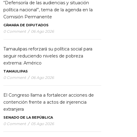
“Defensoría de las audiencias y situación
política nacional”, tema de la agenda en la
Comisión Permanente
CÁMARA DE DIPUTADOS
0 Comment
/
06 Ago 2026
Tamaulipas reforzará su política social para
seguir reduciendo niveles de pobreza
extrema: Américo
TAMAULIPAS
0 Comment
/
06 Ago 2026
El Congreso llama a fortalecer acciones de
contención frente a actos de injerencia
extranjera
SENADO DE LA REPÚBLICA
0 Comment
/
05 Ago 2026