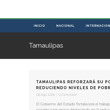
INICIO
NACIONAL
INTERNACIO
Tamaulipas
TAMAULIPAS REFORZARÁ SU PO
REDUCIENDO NIVELES DE POB
06 Ago 2026
/
0 Comment
El Gobierno del Estado fortalecerá el trabajo
sociales para seguir destacando en la reducc