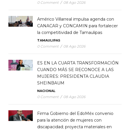
0 Comment
/
08 Ago 2026
Américo Villarreal impulsa agenda con
CANACAR y CONCAMIN para fortalecer
la competitividad de Tamaulipas
TAMAULIPAS
0 Comment
/
08 Ago 2026
ES EN LA CUARTA TRANSFORMACIÓN
CUANDO MÁS SE RECONOCE A LAS
MUJERES: PRESIDENTA CLAUDIA
SHEINBAUM
NACIONAL
0 Comment
/
08 Ago 2026
Firma Gobierno del EdoMéx convenio
para la atención de mujeres con
discapacidad; proyecta materiales en