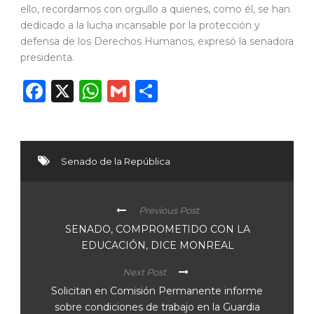
ello, recordamos con orgullo a quienes, como él, se han
dedicado a la lucha incansable por la protección y
defensa de los Derechos Humanos, expresó la senadora
presidenta.
Facebook
X
WhatsApp
Gmail
Compartir
Senado de la República
Previous Post
SENADO, COMPROMETIDO CON LA
EDUCACIÓN, DICE MONREAL
Next Post
Solicitan en Comisión Permanente informe
sobre condiciones de trabajo en la Guardia