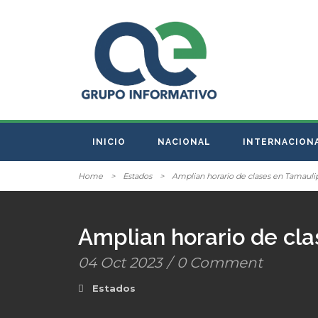
INICIO
NACIONAL
INTERNACION
Home
>
Estados
>
Amplian horario de clases en Tamauli
Amplian horario de cl
04 Oct 2023
/
0 Comment
Estados