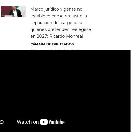
Marco jurídico vigente no
establece como requisito la
separación del cargo para
quienes pretenden reelegirse
en 2027: Ricardo Monreal
CÁMARA DE DIPUTADOS
0 Comment
/
04 Ago 2026
Gobernadora Delfina Gómez
entrega modernización de la
Toluca-Zitácuaro; beneficia a
460 mil personas
ESTADOS
0 Comment
/
04 Ago 2026
AE Grupo Informativo | Derechos Reservados