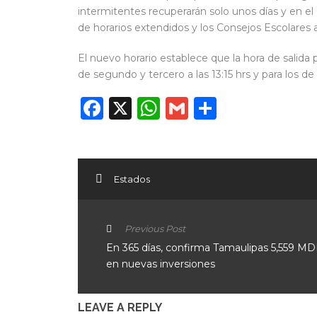
intermitentes recuperarán solo unos días y en el c
de horarios extendidos y los Consejos Escolares a
El nuevo horario establece que la hora de salida p
de segundo y tercero a las 13:15 hrs y para los de 
Facebook
X
WhatsApp
Gmail
Compart
Estados
Previous Post
En 365 días, confirma Tamaulipas 5,559 M
en nuevas inversiones
LEAVE A REPLY