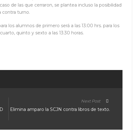
aso de las que cerraron, se plantea incluso la posibilidad
 contra turno.
ara los alumnos de primero será a las 13:00 hrs. para los
cuarto, quinto y sexto a las 13:30 horas.
ir
Next Post
DD
Elimina amparo la SCJN contra libros de texto.