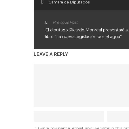
Cámara de Diputados
Previous Post
El diputado Ricardo Monreal presentará s
libro “La nueva legislación por el agua”
LEAVE A REPLY
Save my name, email, and website in this b