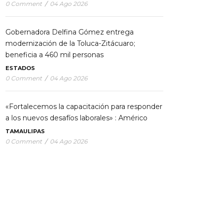
0 Comment
/
04 Ago 2026
Gobernadora Delfina Gómez entrega
modernización de la Toluca-Zitácuaro;
beneficia a 460 mil personas
ESTADOS
0 Comment
/
04 Ago 2026
«Fortalecemos la capacitación para responder
a los nuevos desafíos laborales» : Américo
TAMAULIPAS
0 Comment
/
04 Ago 2026