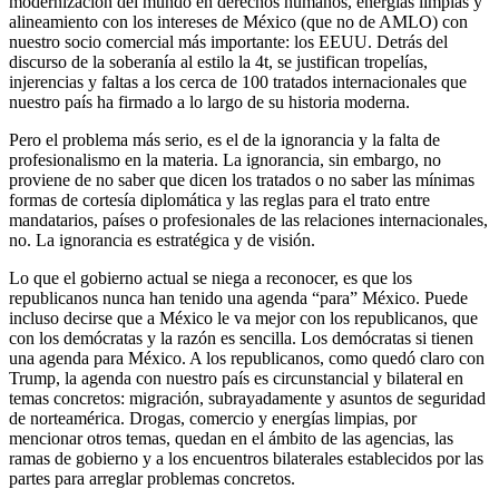
modernización del mundo en derechos humanos, energías limpias y
alineamiento con los intereses de México (que no de AMLO) con
nuestro socio comercial más importante: los EEUU. Detrás del
discurso de la soberanía al estilo la 4t, se justifican tropelías,
injerencias y faltas a los cerca de 100 tratados internacionales que
nuestro país ha firmado a lo largo de su historia moderna.
Pero el problema más serio, es el de la ignorancia y la falta de
profesionalismo en la materia. La ignorancia, sin embargo, no
proviene de no saber que dicen los tratados o no saber las mínimas
formas de cortesía diplomática y las reglas para el trato entre
mandatarios, países o profesionales de las relaciones internacionales,
no. La ignorancia es estratégica y de visión.
Lo que el gobierno actual se niega a reconocer, es que los
republicanos nunca han tenido una agenda “para” México. Puede
incluso decirse que a México le va mejor con los republicanos, que
con los demócratas y la razón es sencilla. Los demócratas si tienen
una agenda para México. A los republicanos, como quedó claro con
Trump, la agenda con nuestro país es circunstancial y bilateral en
temas concretos: migración, subrayadamente y asuntos de seguridad
de norteamérica. Drogas, comercio y energías limpias, por
mencionar otros temas, quedan en el ámbito de las agencias, las
ramas de gobierno y a los encuentros bilaterales establecidos por las
partes para arreglar problemas concretos.