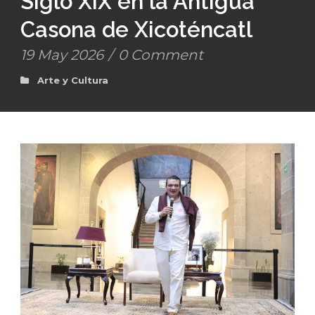
Siglo XIX en la Antigua
Casona de Xicoténcatl
19 May 2026
/
0 Comment
Arte y Cultura