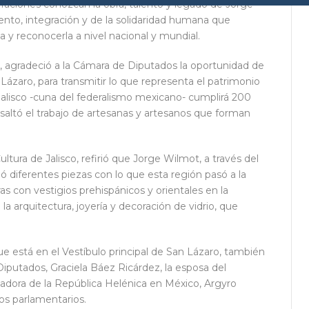
aciones conozcan la obra, talento y legado de Jorge
nto, integración y de la solidaridad humana que
ca y reconocerla a nivel nacional y mundial.
z, agradeció a la Cámara de Diputados la oportunidad de
ázaro, para transmitir lo que representa el patrimonio
 Jalisco -cuna del federalismo mexicano- cumplirá 200
saltó el trabajo de artesanas y artesanos que forman
tura de Jalisco, refirió que Jorge Wilmot, a través del
eó diferentes piezas con lo que esta región pasó a la
ras con vestigios prehispánicos y orientales en la
a arquitectura, joyería y decoración de vidrio, que
e está en el Vestíbulo principal de San Lázaro, también
Diputados, Graciela Báez Ricárdez, la esposa del
jadora de la República Helénica en México, Argyro
os parlamentarios.