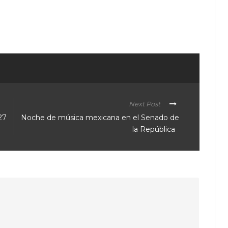
ir
Next Post
27
Noche de música mexicana en el Senado de
la República