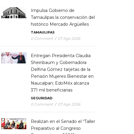
Impulsa Gobierno de
Tamaulipas la conservación del
histórico Mercado Argüelles
TAMAULIPAS
0 Comment
/
07 Ago 2026
Entregan Presidenta Claudia
Sheinbaum y Gobernadora
Delfina Gómez tarjetas de la
Pensión Mujeres Bienestar en
Naucalpan; EdoMéx alcanza
371 mil beneficiarias
SEGURIDAD
0 Comment
/
07 Ago 2026
Realizan en el Senado el “Taller
Preparativo al Congreso