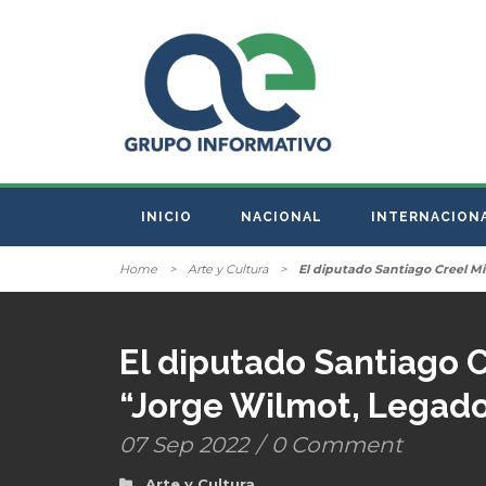
INICIO
NACIONAL
INTERNACION
Home
>
Arte y Cultura
>
El diputado Santiago Creel M
El diputado Santiago C
“Jorge Wilmot, Legado
07 Sep 2022
/
0 Comment
Arte y Cultura