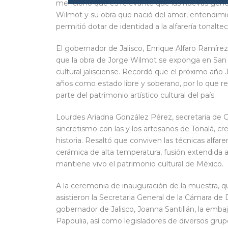
mencionó que es relevante que las nuevas gener
Wilmot y su obra que nació del amor, entendimie
permitió dotar de identidad a la alfarería tonalte
El gobernador de Jalisco, Enrique Alfaro Ramíre
que la obra de Jorge Wilmot se exponga en San L
cultural jalisciense. Recordó que el próximo año
años como estado libre y soberano, por lo que re
parte del patrimonio artístico cultural del país.
Lourdes Ariadna González Pérez, secretaria de Cul
sincretismo con las y los artesanos de Tonalá, cr
historia. Resaltó que conviven las técnicas alfare
cerámica de alta temperatura, fusión extendida a l
mantiene vivo el patrimonio cultural de México.
A la ceremonia de inauguración de la muestra, qu
asistieron la Secretaria General de la Cámara de 
gobernador de Jalisco, Joanna Santillán, la emba
Papoulia, así como legisladores de diversos grup