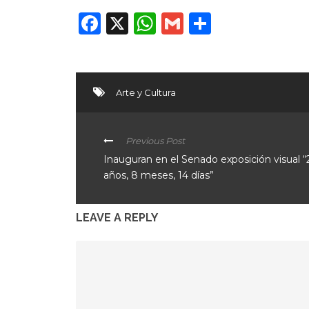
Facebook
X
WhatsApp
Gmail
Compart
Arte y Cultura
Previous Post
Inauguran en el Senado exposición visual “
años, 8 meses, 14 días”
LEAVE A REPLY