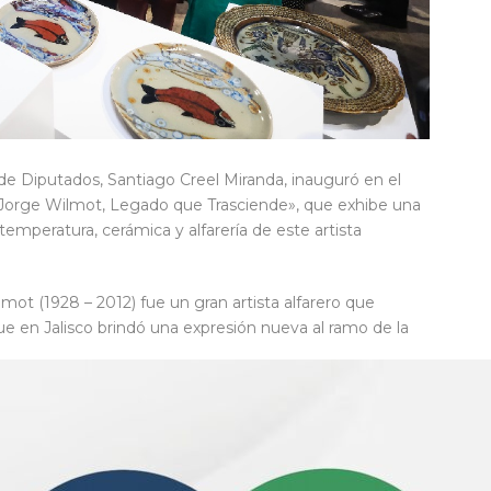
de Diputados, Santiago Creel Miranda, inauguró en el
 «Jorge Wilmot, Legado que Trasciende», que exhibe una
 temperatura, cerámica y alfarería de este artista
ot (1928 – 2012) fue un gran artista alfarero que
ue en Jalisco brindó una expresión nueva al ramo de la
e se parla, donde se habla, donde se discute y se
ante la cual nos comunicamos, por lo que me da mucho
ción, porque se trata de una expresión artística que
ra”.