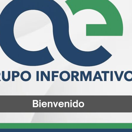
nación Política, diputado Ignacio Mier Velazco, consideró
e permiten apreciar con sensibilidad la herencia de la
Florencia.
, el gobernante es un político sensible por lo que hay
tica sin amar la estética? ¿Cómo ser políticos si no
ámica, la sensibilidad del artista y de lo que nos
diputado Jorge Álvarez Máynez, destacó la importancia
echo a la felicidad y bienestar de las y los ciudadanos; la
ntales en el gobierno de Jalisco.
ordinadora de MC, dijo que la muestra tiene raíces
 de escritores, juristas, artistas, escultores, pintores y
tados que Jalisco esté representado en esta
ria de la Comisión de Cultura y Cinematografía,