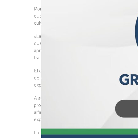
Por su parte, el presidente de la Junta de Coordi
que la estética y la política van de la mano porqu
cultura helénica y el sincretismo que renació en 
«La política no debe estar exenta de sensibilidad
que preguntarnos ¿Cómo podemos entender la polí
apreciamos y reconocemos en la escultura y la cer
transmite?”, agregó.
El coordinador del grupo parlamentario de MC, 
de apostar por la cultura, que forma parte del der
expresión artística es uno de los pilares fundame
A su vez, la diputada Mirza Flores Gómez, viceco
profundas en lo que representa Jalisco: tierra fértil
alfareros. “Celebramos hoy en la Cámara de Dipu
exposición”.
La diputada Rocío Banquells Núñez (MC), secreta