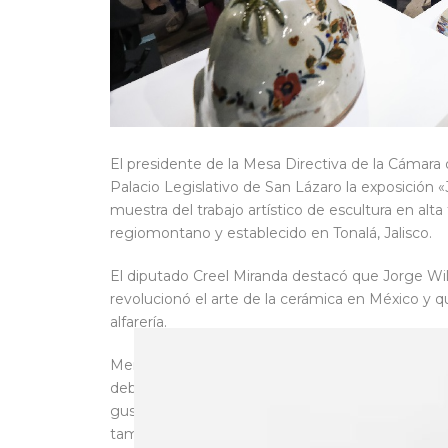
El presidente de la Mesa Directiva de la Cámara 
Palacio Legislativo de San Lázaro la exposición
muestra del trabajo artístico de escultura en alta
regiomontano y establecido en Tonalá, Jalisco.
El diputado Creel Miranda destacó que Jorge Wilm
revolucionó el arte de la cerámica en México y q
alfarería.
Mencionó que “un parlamento es un espacio dond
debate, pero finalmente es una expresión medi
gusto ser parte de la inauguración de esta exposi
también nos habla del gran Jorge Wilmot y su ob