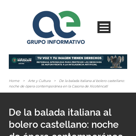
Home
>
Arte y Cultura
>
De la balada italiana al bolero castellano:
noche de ópera contemporánea en la Casona de Xicoténcatl
De la balada italiana al
bolero castellano: noche