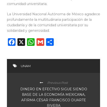
comunidad universitaria.
La Universidad Nacional Autónoma de México agradece
profundamente la multitudinaria participación de la
ciudadanía y de la comunidad universitaria por su
solidaridad y generosidad.
Facebook
X
WhatsApp
Gmail
Compartir
UNAM
Previous Post
DINERO EN EFECTIVO SIGUE SIENDO
BASE DE LA ECONOMÍA MEXICANA,
AFIRMA CÉSAR FRANCISCO DUARTE
RIVERA