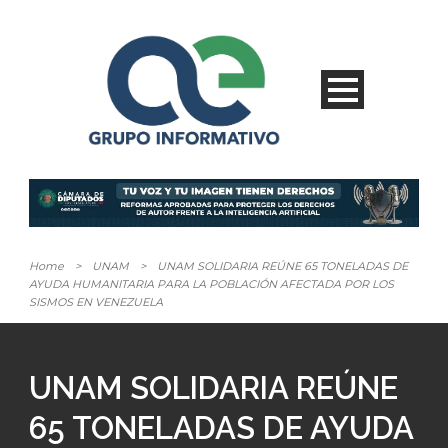
Home
>
UNAM
>
UNAM SOLIDARIA REÚNE 65 TONELADAS DE
AYUDA HUMANITARIA PARA LA POBLACIÓN AFECTADA POR LOS
SISMOS EN VENEZUELA
UNAM SOLIDARIA REÚNE
65 TONELADAS DE AYUDA