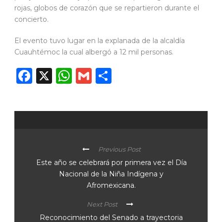
rojas, globos de corazón que se repartieron durante el
concierto.
El evento tuvo lugar en la explanada de la alcaldía
Cuauhtémoc la cual albergó a 12 mil personas.
Facebook
X
WhatsApp
Gmail
Compartir
Previous Post
Este año se celebrará por primera vez el Día
Nacional de la Niña Indígena y
Afromexicana.
Next Post
Reconocimiento del Senado a trayectoria