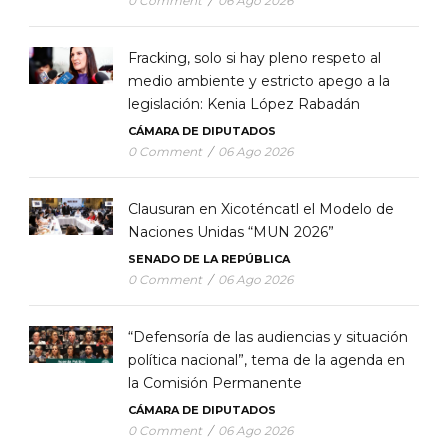
0 Comment
/
06 Ago 2026
Fracking, solo si hay pleno respeto al
medio ambiente y estricto apego a la
legislación: Kenia López Rabadán
CÁMARA DE DIPUTADOS
0 Comment
/
06 Ago 2026
Clausuran en Xicoténcatl el Modelo de
Naciones Unidas “MUN 2026”
SENADO DE LA REPÚBLICA
0 Comment
/
06 Ago 2026
“Defensoría de las audiencias y situación
política nacional”, tema de la agenda en
la Comisión Permanente
CÁMARA DE DIPUTADOS
0 Comment
/
06 Ago 2026