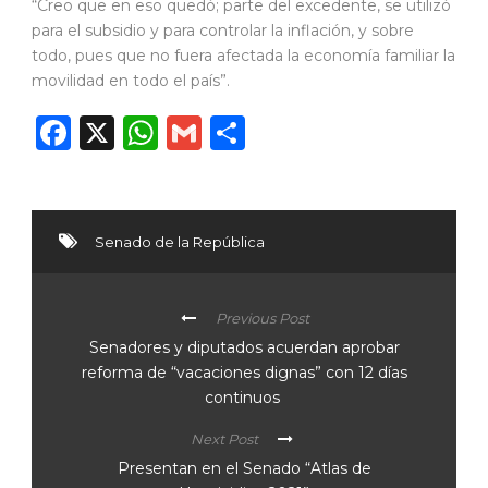
“Creo que en eso quedó; parte del excedente, se utilizó
para el subsidio y para controlar la inflación, y sobre
todo, pues que no fuera afectada la economía familiar la
movilidad en todo el país”.
Facebook
X
WhatsApp
Gmail
Compartir
Senado de la República
Previous Post
Senadores y diputados acuerdan aprobar
reforma de “vacaciones dignas” con 12 días
continuos
Next Post
Presentan en el Senado “Atlas de