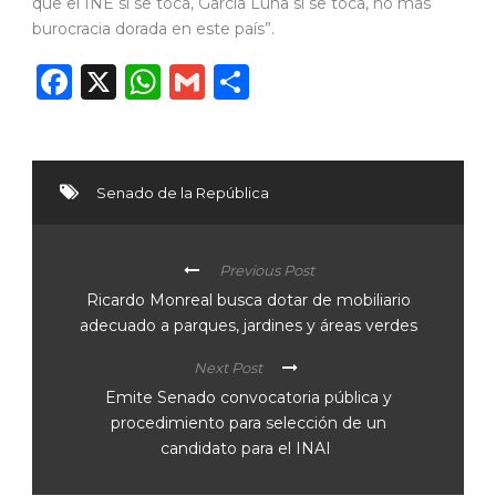
que el INE si se toca, García Luna si se toca, no más
burocracia dorada en este país”.
Facebook
X
WhatsApp
Gmail
Compartir
Senado de la República
Previous Post
Ricardo Monreal busca dotar de mobiliario
adecuado a parques, jardines y áreas verdes
Next Post
Emite Senado convocatoria pública y
procedimiento para selección de un
candidato para el INAI