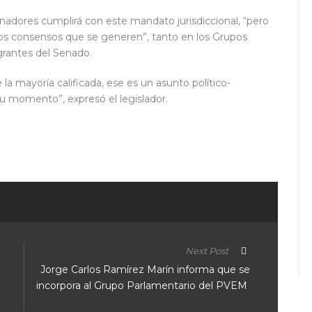
adores cumplirá con este mandato jurisdiccional, “pero
 los consensos que se generen”, tanto en los Grupos
egrantes del Senado.
 la mayoría calificada, ese es un asunto político-
su momento”, expresó el legislador.
ir
Next Post
Jorge Carlos Ramírez Marín informa que se
incorpora al Grupo Parlamentario del PVEM