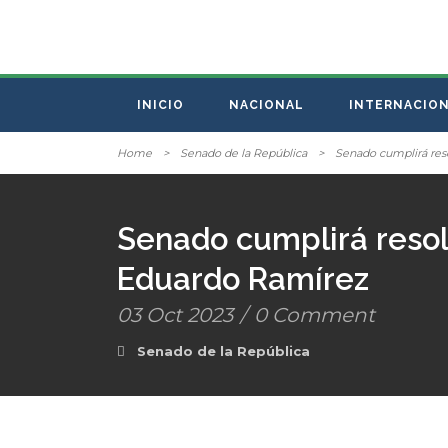
INICIO
NACIONAL
INTERNACIO
Home
>
Senado de la República
>
Senado cumplirá res
Senado cumplirá resol
Eduardo Ramírez
03 Oct 2023
/
0 Comment
Senado de la República