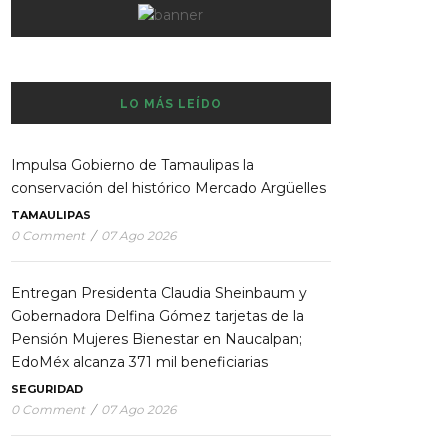
LO MÁS LEÍDO
Impulsa Gobierno de Tamaulipas la
conservación del histórico Mercado Argüelles
TAMAULIPAS
0 Comment
/
07 Ago 2026
Entregan Presidenta Claudia Sheinbaum y
Gobernadora Delfina Gómez tarjetas de la
Pensión Mujeres Bienestar en Naucalpan;
EdoMéx alcanza 371 mil beneficiarias
SEGURIDAD
0 Comment
/
07 Ago 2026