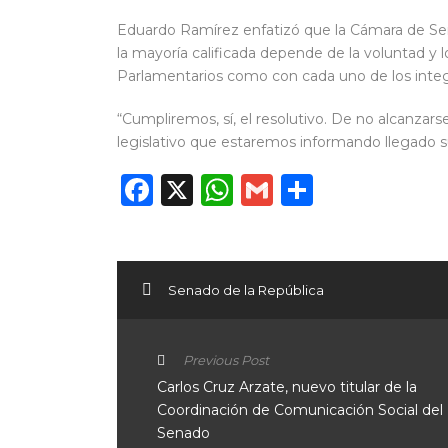
Eduardo Ramírez enfatizó que la Cámara de Sen
la mayoría calificada depende de la voluntad y
Parlamentarios como con cada uno de los int
“Cumpliremos, sí, el resolutivo. De no alcanzarse
legislativo que estaremos informando llegado 
Facebook
X
WhatsApp
Gmail
Compart
Senado de la República
Previous Post
Carlos Cruz Arzate, nuevo titular de la
Coordinación de Comunicación Social del
Senado