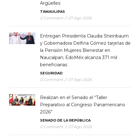
Argüelles
TAMAULIPAS
0 Comment
/
07 Ago 2026
Entregan Presidenta Claudia Sheinbaum
y Gobernadora Delfina Gómez tarjetas de
la Pensión Mujeres Bienestar en
Naucalpan; EdoMéx alcanza 371 mil
beneficiarias
SEGURIDAD
0 Comment
/
07 Ago 2026
Realizan en el Senado el “Taller
Preparativo al Congreso Panamericano
2026”
SENADO DE LA REPÚBLICA
0 Comment
/
07 Ago 2026