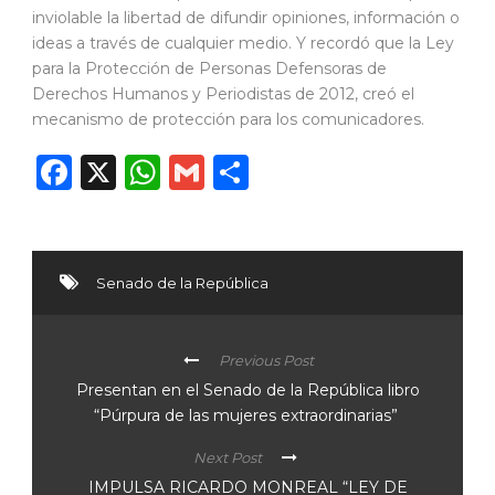
inviolable la libertad de difundir opiniones, información o
ideas a través de cualquier medio. Y recordó que la Ley
para la Protección de Personas Defensoras de
Derechos Humanos y Periodistas de 2012, creó el
mecanismo de protección para los comunicadores.
Facebook
X
WhatsApp
Gmail
Compartir
Senado de la República
Previous Post
Presentan en el Senado de la República libro
“Púrpura de las mujeres extraordinarias”
Next Post
IMPULSA RICARDO MONREAL “LEY DE