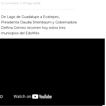
0 Comment
/
07 Ago 2026
De Lago de Guadalupe a Ecatepec,
Presidenta Claudia Sheinbaum y Gobernadora
Delfina Gómez recorren hoy estos tres
municipios del EdoMéx
ESTADOS
0 Comment
/
07 Ago 2026
LO IMPORTANTE DE MÉXICO CANTA ES
QUE LA MÚSICA SEA PARTE DE LA VIDA Y
NO LA VIOLENCIA: PRESIDENTA
NACIONAL
0 Comment
/
07 Ago 2026
AE Grupo Informativo | Derechos Reservados