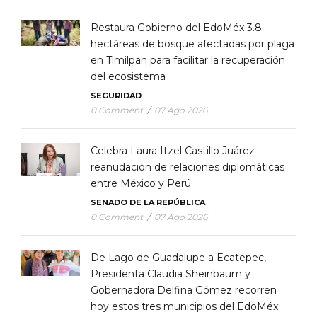
Restaura Gobierno del EdoMéx 3.8
hectáreas de bosque afectadas por plaga
en Timilpan para facilitar la recuperación
del ecosistema
SEGURIDAD
0 Comment
/
07 Ago 2026
Celebra Laura Itzel Castillo Juárez
reanudación de relaciones diplomáticas
entre México y Perú
SENADO DE LA REPÚBLICA
0 Comment
/
07 Ago 2026
De Lago de Guadalupe a Ecatepec,
Presidenta Claudia Sheinbaum y
Gobernadora Delfina Gómez recorren
hoy estos tres municipios del EdoMéx