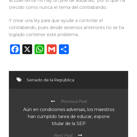
actualmente no hay un jefe de aduanas, “por lo que ha
crecido como nunca el tema del contrabando.
Y crear una ley para que ayude a controlar el
contrabando, pues desde sexenios anteriores no se ha
logrado contener este problema.
Facebook
X
WhatsApp
Gmail
Compartir
Senado de la República
Previous Post
Aún en condiciones adversas, los maestros
han cumplido tarea de educar, expone
titular de la SEP
Next Post