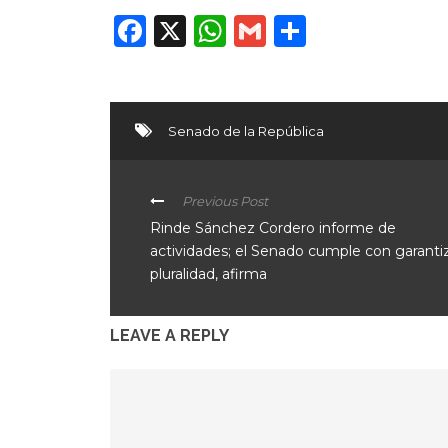
Facebook
X
WhatsApp
Gmail
Compart
Senado de la República
Previous Post
Rinde Sánchez Cordero informe de
actividades; el Senado cumple con garanti
pluralidad, afirma
LEAVE A REPLY