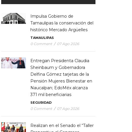
Impulsa Gobierno de
Tamaulipas la conservación del
histórico Mercado Argüelles
TAMAULIPAS
0 Comment
/
07 Ago 2026
Entregan Presidenta Claudia
Sheinbaum y Gobernadora
Delfina Gómez tarjetas de la
Pensión Mujeres Bienestar en
Naucalpan; EdoMéx alcanza
371 mil beneficiarias
SEGURIDAD
0 Comment
/
07 Ago 2026
Realizan en el Senado el “Taller