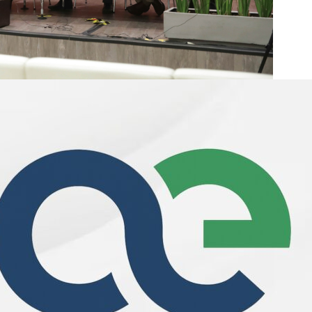
os migrantes mexicanos que residen en los Estados
da legislativa en la materia, el senador Alejandro
, organizó el foro binacional “Héroes Vivientes”.
a de la Comisión de Asuntos Fronterizos y Migratorios,
ó su respaldo a la lucha por la defensa de los derechos
antes”, subrayó.
ponsabilidad de acompañar y priorizar estos esfuerzos,
la legisladora del Grupo Parlamentario de Morena.
fuerzos de reconocimiento y diálogo en la materia,
rante, así como las diversas iniciativas que se han