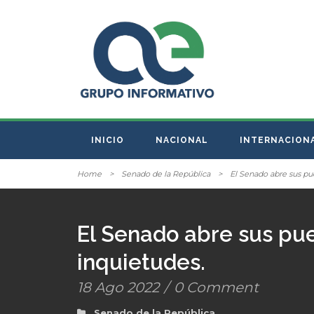
INICIO
NACIONAL
INTERNACION
Home
>
Senado de la República
>
El Senado abre sus pu
El Senado abre sus pu
inquietudes.
18 Ago 2022
/
0 Comment
Senado de la República