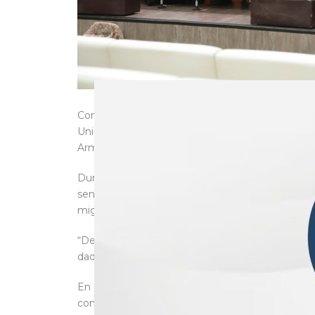
Con el objetivo de escuchar las voces de las y l
Unidos, las cuales ayudarán a establecer una agen
Armenta Mier, del Grupo Parlamentario de Morena
Durante la inauguración del evento, la president
senadora Bertha Alicia Caraveo Camarena, refrend
migratorios; “es mi obligación estar con los migr
“Desde el Senado tenemos la obligación y la res
dada la compleja relación bilateral”, puntualizó 
En ese sentido, Caraveo Camarena celebró los es
como la defensa consular y el impulso al voto mig