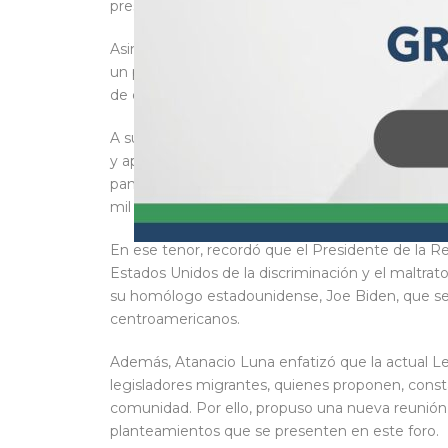
presentado en la materia desde el Poder Legisla
Asimismo, agradeció la invitación del senador 
un político comprometido con una migración ord
de derechos humanos, transforme la realidad de 
A su vez, el diputado Raymundo Atanacio Luna, d
y apoyar a las y los migrantes mexicanos, espec
pandemia por Covid-19, ya que durante el últim
mil millones de dólares.
En ese tenor, recordó que el Presidente de la Re
Estados Unidos de la discriminación y el maltrato
su homólogo estadounidense, Joe Biden, que se 
centroamericanos.
Además, Atanacio Luna enfatizó que la actual L
legisladores migrantes, quienes proponen, const
comunidad. Por ello, propuso una nueva reunión pa
planteamientos que se presenten en este foro.