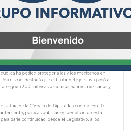
tivo.
Alejandro Armenta y lo reconoció como un ser humano y
enada, regulada y segura que, desde una perspectiva
millones de personas que transitan por nuestro país.
el PT, subrayó que las y los legisladores deben atender
ialmente porque han tenido un gran aporte durante la
o año se registró una entrada de remesas de más de 50
pública ha pedido proteger a las y los mexicanos en
. Asimismo, destacó que el titular del Ejecutivo pidió a
otorguen 300 mil visas para trabajadores mexicanos y
egislatura de la Cámara de Diputados cuenta con 10
antemente, políticas públicas en beneficio de esta
ra darle continuidad, desde el Legislativo, a los