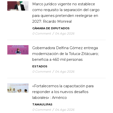
Marco jurídico vigente no establece
como requisito la separación del cargo
para quienes pretenden reelegirse en
2027: Ricardo Monreal
CÁMARA DE DIPUTADOS
0 Comment
/
04 Ago 2026
Gobernadora Delfina Gómez entrega
modernización de la Toluca-Zitácuaro;
beneficia a 460 mil personas
ESTADOS
0 Comment
/
04 Ago 2026
«Fortalecemos la capacitación para
responder a los nuevos desafíos
laborales» : Américo
TAMAULIPAS
0 Comment
/
04 Ago 2026