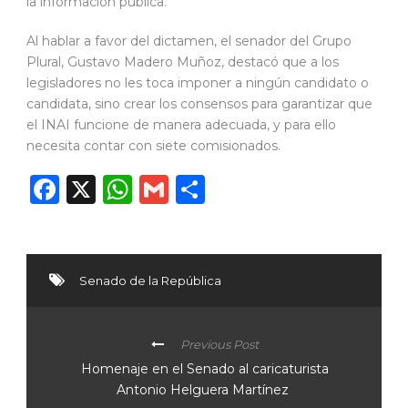
la información pública.
Al hablar a favor del dictamen, el senador del Grupo
Plural, Gustavo Madero Muñoz, destacó que a los
legisladores no les toca imponer a ningún candidato o
candidata, sino crear los consensos para garantizar que
el INAI funcione de manera adecuada, y para ello
necesita contar con siete comisionados.
Facebook
X
WhatsApp
Gmail
Compartir
Senado de la República
Previous Post
Homenaje en el Senado al caricaturista
Antonio Helguera Martínez