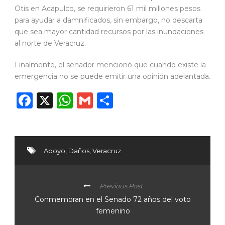
Otis en Acapulco, se requirieron 61 mil millones pesos
para ayudar a damnificados, sin embargo, no descarta
que sea mayor cantidad recursos por las inundaciones
al norte de Veracruz.
Finalmente, el senador mencionó que cuando existe la
emergencia no se puede emitir una opinión adelantada.
Facebook
X
WhatsApp
Gmail
Compartir
Apoyo
,
Daños
,
Veracruz
Previous Post
Conmemoran en el Senado 72 años del voto
femenino