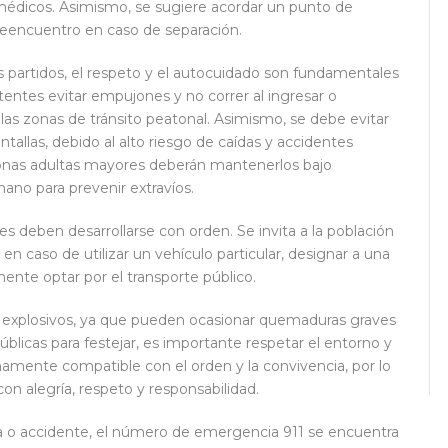
édicos. Asimismo, se sugiere acordar un punto de
 reencuentro en caso de separación.
s partidos, el respeto y el autocuidado son fundamentales
stentes evitar empujones y no correr al ingresar o
y las zonas de tránsito peatonal. Asimismo, se debe evitar
antallas, debido al alto riesgo de caídas y accidentes
rsonas adultas mayores deberán mantenerlos bajo
mano para prevenir extravíos.
les deben desarrollarse con orden. Se invita a la población
n caso de utilizar un vehículo particular, designar a una
nte optar por el transporte público.
os explosivos, ya que pueden ocasionar quemaduras graves
blicas para festejar, es importante respetar el entorno y
enamente compatible con el orden y la convivencia, por lo
con alegría, respeto y responsabilidad.
ia o accidente, el número de emergencia 911 se encuentra