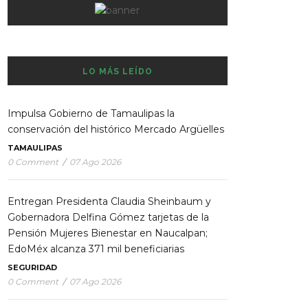
LO MÁS LEÍDO
Impulsa Gobierno de Tamaulipas la
conservación del histórico Mercado Argüelles
TAMAULIPAS
0 Comment
/
07 Ago 2026
Entregan Presidenta Claudia Sheinbaum y
Gobernadora Delfina Gómez tarjetas de la
Pensión Mujeres Bienestar en Naucalpan;
EdoMéx alcanza 371 mil beneficiarias
SEGURIDAD
0 Comment
/
07 Ago 2026