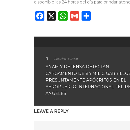
disponible las 24 horas del día para brindar atenc
Facebook
X
WhatsApp
Gmail
Compart
Previous Post
ANAM Y DEFENSA DETECTAN
CARGAMENTO DE 84 MIL CIGARRILLO
PRESUNTAMENTE APÓCRIFOS EN EL
AEROPUERTO INTERNACIONAL FELIP
ÁNGELES
LEAVE A REPLY