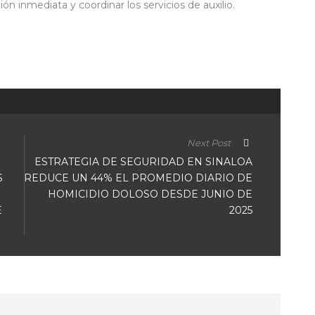
ión inmediata y coordinar los servicios de auxilio.
ir
Next Post
ESTRATEGIA DE SEGURIDAD EN SINALOA
S
REDUCE UN 44% EL PROMEDIO DIARIO DE
HOMICIDIO DOLOSO DESDE JUNIO DE
E
2025