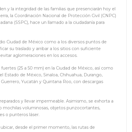
rden y la integridad de las familias que presenciarán hoy el
terra, la Coordinación Nacional de Protección Civil (CNPC)
dadana (SSPC), hace un llamado a la ciudadanía para
tadio Ciudad de México como a los diversos puntos de
ar su traslado y arribar a los sitios con suficiente
o y evitar aglomeraciones en los accesos.
s fuertes (25 a 50 mm) en la Ciudad de México, así como
 el Estado de México, Sinaloa, Chihuahua, Durango,
s, Guerrero, Yucatán y Quintana Roo, con descargas
ir preparados y llevar impermeable. Asimismo, se exhorta a
como mochilas voluminosas, objetos punzocortantes,
es o punteros láser.
y ubicar, desde el primer momento, las rutas de