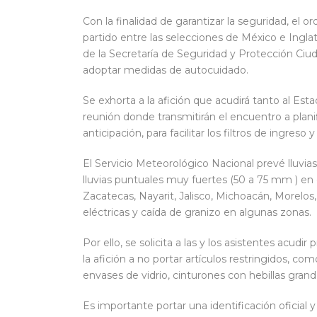
Con la finalidad de garantizar la seguridad, el o
partido entre las selecciones de México e Ingla
de la Secretaría de Seguridad y Protección Ciu
adoptar medidas de autocuidado.
Se exhorta a la afición que acudirá tanto al Es
reunión donde transmitirán el encuentro a planific
anticipación, para facilitar los filtros de ingres
El Servicio Meteorológico Nacional prevé lluvia
lluvias puntuales muy fuertes (50 a 75 mm ) en
Zacatecas, Nayarit, Jalisco, Michoacán, Morelo
eléctricas y caída de granizo en algunas zonas.
Por ello, se solicita a las y los asistentes acud
la afición a no portar artículos restringidos, 
envases de vidrio, cinturones con hebillas grand
Es importante portar una identificación oficial 