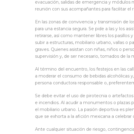
evacuación, salidas de emergencia y módulos m
reunión con sus acompañantes para facilitar el
En las zonas de convivencia y transmisión de lo
para una estancia segura. Se pide a las y los asi
retirarse, así como mantener libres los pasillos 
subir a estructuras, mobiliario urbano, vallas o p
graves. Quienes asistan con niñas, niños o pe
supervisión y, de ser necesario, tomados de la 
Al término del encuentro, los festejos en las cal
a moderar el consumo de bebidas alcohólicas y, e
persona conductora responsable o, preferenteme
Se debe evitar el uso de pirotecnia o artefact
e incendios. Al acudir a monumentos o plazas pú
el mobiliario urbano. La pasión deportiva es pl
que se exhorta a la afición mexicana a celebrar 
Ante cualquier situación de riesgo, contingenc