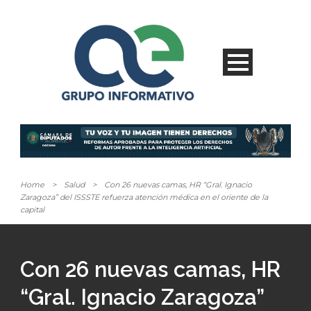
Home
>
Salud
>
Con 26 nuevas camas, HR “Gral. Ignacio
Zaragoza” del ISSSTE refuerza atención médica en el oriente de la
capital
Con 26 nuevas camas, HR
“Gral. Ignacio Zaragoza”