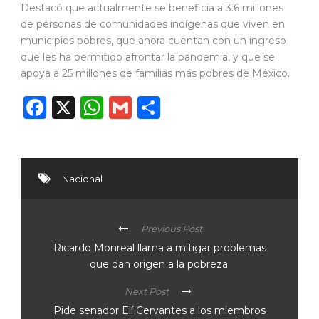
Destacó que actualmente se beneficia a 3.6 millones
de personas de comunidades indígenas que viven en
municipios pobres, que ahora cuentan con un ingreso
que les ha permitido afrontar la pandemia, y que se
apoya a 25 millones de familias más pobres de México.
Facebook
X
WhatsApp
Gmail
Compartir
Nacional
Previous Post
Ricardo Monreal llama a mitigar problemas
que dan origen a la pobreza
Next Post
Pide senador Elí Cervantes a los miembros