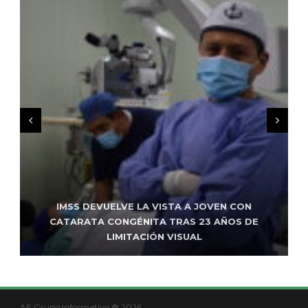
MÉXICO MANTIENE AVANCE EN PREVENCIÓN DEL
BUSCA VIRGILIO MENDOZA GARANTIZAR
IMSS DEVUELVE LA VISTA A JOVEN CON
CÁNCER CERVICOUTERINO CON VACUNACIÓN Y
CATARATA CONGÉNITA TRAS 23 AÑOS DE
COMPATIBILIDAD ENTRE TRABAJO Y
DESARROLLO EDUCATIVO A ESTUDIANTES
DIAGNÓSTICO OPORTUNO
LIMITACIÓN VISUAL
AE Grupo Informativo ® 2026