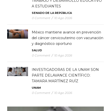
TRABAJO Y DESARROLLO EDUCATIVO
A ESTUDIANTES
SENADO DE LA REPÚBLICA
0 Comment
/
10 Ago 2026
México mantiene avance en prevención
del cáncer cervicouterino con vacunación
y diagnóstico oportuno
SALUD
0 Comment
/
10 Ago 2026
INVESTIGADORAS DE LA UNAM SON
PARTE DELAVANCE CIENTÍFICO:
TAMARA MARTÍNEZ RUÍZ
UNAM
0 Comment
/
10 Ago 2026