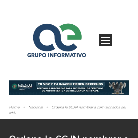
Home
>
Nacional
>
Ordena la SCJN nombrar a comisionados del
INAI