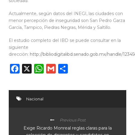
sociedad.
Actualmente, según datos del INEGI, las ciudades con
menor percepción de inseguridad son San Pedro Garza
García, Tampico, Piedras Negras, Mérida y Saltillo.
El estudio completo del IBD se puede consultar en la
siguiente
dirección:
http://bibliodigitalibd.senado.gob.mx/handle/1234
Facebook
X
WhatsApp
Gmail
Compartir
Nacional
Previous Post
Exige Ricardo Monreal reglas claras para la
selección de dirigentes y candidatos en