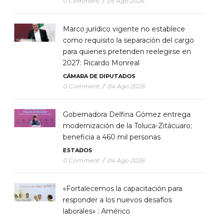
0 Comment
/
05 Ago 2026
Marco jurídico vigente no establece
como requisito la separación del cargo
para quienes pretenden reelegirse en
2027: Ricardo Monreal
CÁMARA DE DIPUTADOS
0 Comment
/
04 Ago 2026
Gobernadora Delfina Gómez entrega
modernización de la Toluca-Zitácuaro;
beneficia a 460 mil personas
ESTADOS
0 Comment
/
04 Ago 2026
«Fortalecemos la capacitación para
responder a los nuevos desafíos
laborales» : Américo