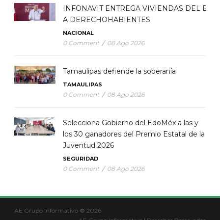
INFONAVIT ENTREGA VIVIENDAS DEL BIE
A DERECHOHABIENTES
NACIONAL
0 Comment
/
08 Ago 2026
Tamaulipas defiende la soberanía
TAMAULIPAS
0 Comment
/
08 Ago 2026
Selecciona Gobierno del EdoMéx a las y
los 30 ganadores del Premio Estatal de la
Juventud 2026
SEGURIDAD
0 Comment
/
08 Ago 2026
AE Grupo Informativo ® 2026