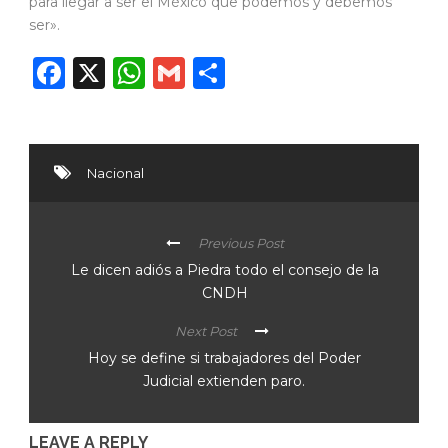
para llegar a ser el México que podemos y debemos
ser».
Facebook
X
WhatsApp
Gmail
Compartir
Nacional
Previous Post
Le dicen adiós a Piedra todo el consejo de la
CNDH
Next Post
Hoy se define si trabajadores del Poder
Judicial extienden paro.
LEAVE A REPLY