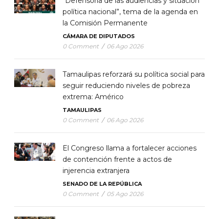
“Defensoría de las audiencias y situación
política nacional”, tema de la agenda en
la Comisión Permanente
CÁMARA DE DIPUTADOS
0 Comment
/
06 Ago 2026
Tamaulipas reforzará su política social para
seguir reduciendo niveles de pobreza
extrema: Américo
TAMAULIPAS
0 Comment
/
06 Ago 2026
El Congreso llama a fortalecer acciones
de contención frente a actos de
injerencia extranjera
SENADO DE LA REPÚBLICA
0 Comment
/
05 Ago 2026