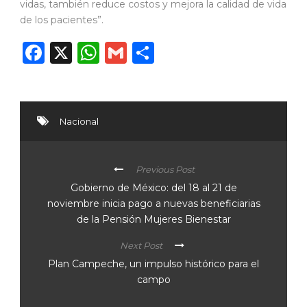
vidas, también reduce costos y mejora la calidad de vida
de los pacientes”.
Facebook
X
WhatsApp
Gmail
Compartir
Nacional
Previous Post
Gobierno de México: del 18 al 21 de
noviembre inicia pago a nuevas beneficiarias
de la Pensión Mujeres Bienestar
Next Post
Plan Campeche, un impulso histórico para el
campo