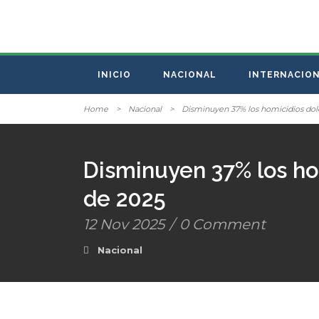
INICIO
NACIONAL
INTERNACIO
Home
>
Nacional
>
Disminuyen 37% los homicidios dol
Disminuyen 37% los ho
de 2025
12 Nov 2025
/
0 Comment
Nacional