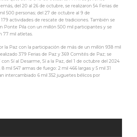
demás, del 20 al 26 de octubre, se realizaron 54 Ferias de
mil 500 personas; del 27 de octubre al 9 de
 179 actividades de rescate de tradiciones. También se
on Ponte Pila con un millón 500 mil participantes y se
 77 mil atletas.
or la Paz con la participación de más de un millón 938 mil
realizado 379 Ferias de Paz y 369 Comités de Paz; se
Y con Sí al Desarme, Sí a la Paz, del 1 de octubre del 2024
 8 mil 547 armas de fuego: 2 mil 466 largas y 5 mil 31
an intercambiado 6 mil 352 juguetes bélicos por
ir