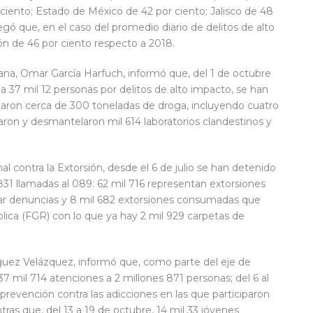
 ciento; Estado de México de 42 por ciento; Jalisco de 48
gó que, en el caso del promedio diario de delitos de alto
ón de 46 por ciento respecto a 2018.
ana, Omar García Harfuch, informó que, del 1 de octubre
a 37 mil 12 personas por delitos de alto impacto, se han
taron cerca de 300 toneladas de droga, incluyendo cuatro
ularon y desmantelaron mil 614 laboratorios clandestinos y
l contra la Extorsión, desde el 6 de julio se han detenido
831 llamadas al 089: 62 mil 716 representan extorsiones
ar denuncias y 8 mil 682 extorsiones consumadas que
blica (FGR) con lo que ya hay 2 mil 929 carpetas de
guez Velázquez, informó que, como parte del eje de
7 mil 714 atenciones a 2 millones 871 personas; del 6 al
 prevención contra las adicciones en las que participaron
ras que, del 13 a 19 de octubre, 14 mil 33 jóvenes