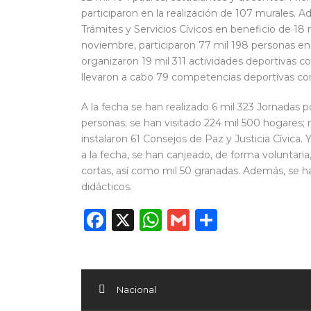
participaron en la realización de 107 murales. A
Trámites y Servicios Cívicos en beneficio de 18 
noviembre, participaron 77 mil 198 personas en
organizaron 19 mil 311 actividades deportivas c
llevaron a cabo 79 competencias deportivas con
A la fecha se han realizado 6 mil 323 Jornadas p
personas; se han visitado 224 mil 500 hogares; 
instalaron 61 Consejos de Paz y Justicia Cívica. 
a la fecha, se han canjeado, de forma voluntaria,
cortas, así como mil 50 granadas. Además, se h
didácticos.
Facebook
X
WhatsApp
Gmail
Compart
Nacional