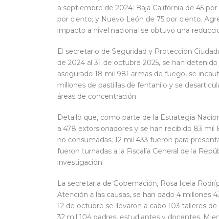
a septiembre de 2024: Baja California de 45 por
por ciento; y Nuevo León de 75 por ciento. Agre
impacto a nivel nacional se obtuvo una reducci
El secretario de Seguridad y Protección Ciudad
de 2024 al 31 de octubre 2025, se han detenido 
asegurado 18 mil 981 armas de fuego, se incau
millones de pastillas de fentanilo y se desartic
áreas de concentración.
Detalló que, como parte de la Estrategia Naciona
a 478 extorsionadores y se han recibido 83 mil 
no consumadas; 12 mil 433 fueron para present
fueron turnadas a la Fiscalía General de la Repú
investigación.
La secretaria de Gobernación, Rosa Icela Rodrí
Atención a las causas, se han dado 4 millones 43
12 de octubre se llevaron a cabo 103 talleres de
32 mil 104 padres, estudiantes y docentes. Mient