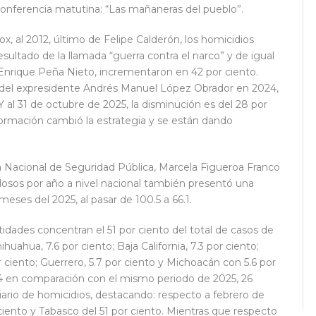
 conferencia matutina: “Las mañaneras del pueblo”.
, al 2012, último de Felipe Calderón, los homicidios
ultado de la llamada “guerra contra el narco” y de igual
 Enrique Peña Nieto, incrementaron en 42 por ciento.
o del expresidente Andrés Manuel López Obrador en 2024,
 Y al 31 de octubre de 2025, la disminución es del 28 por
sformación cambió la estrategia y se están dando
ma Nacional de Seguridad Pública, Marcela Figueroa Franco
olosos por año a nivel nacional también presentó una
meses del 2025, al pasar de 100.5 a 66.1.
idades concentran el 51 por ciento del total de casos de
huahua, 7.6 por ciento; Baja California, 7.3 por ciento;
r ciento; Guerrero, 5.7 por ciento y Michoacán con 5.6 por
4 en comparación con el mismo periodo de 2025, 26
ario de homicidios, destacando: respecto a febrero de
iento y Tabasco del 51 por ciento. Mientras que respecto