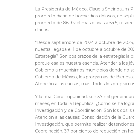
La Presidenta de México, Claudia Sheinbaum Par
promedio diario de homicidios dolosos, de sept
promedio de 86.9 víctimas diarias a 54.5, resp
diarios.
“Desde septiembre de 2024 a octubre de 2025, 
nuestra llegada el 1 de octubre a octubre de 20
Estrategia? Son dos brazos de la estrategia: la 
porque esa es nuestra esencia. Atender a los jóv
Gobierno a muchísimos municipios donde no se h
Gobierno de México, los programas de Bienestar,
Atención a las causas, más todos los programas
Y la otra: Cero impunidad, son 37 mil generador
meses, en toda la República. ¿Cómo se ha lograd
Investigación y de Coordinación. Son los dos, s
Atención a las causas; Consolidación de la Guard
Investigación, que permite realizar detenciones 
Coordinación. 37 por ciento de reducción en ho