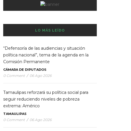
LO MÁS LEÍDO
“Defensoría de las audiencias y situación
política nacional”, tema de la agenda en la
Comisión Permanente
CÁMARA DE DIPUTADOS
0 Comment
/
06 Ago 2026
Tamaulipas reforzará su política social para
seguir reduciendo niveles de pobreza
extrema: Américo
TAMAULIPAS
0 Comment
/
06 Ago 2026