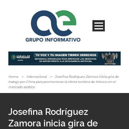
Home
>
Internacional
>
Josefina Rodríguez Zamora inicia gira de
trabajo por China para promocionar la oferta turística de México en el
mercado asiático
Josefina Rodríguez
Zamora inicia gira de