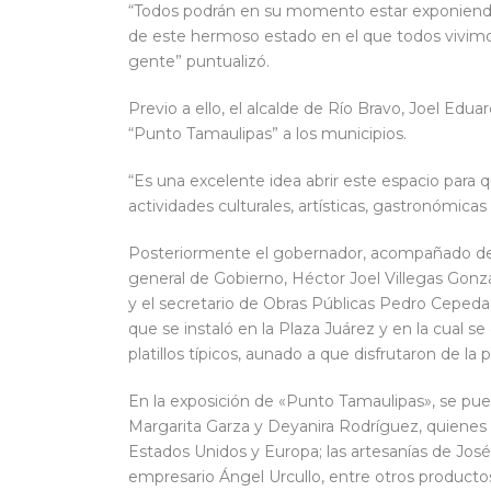
“Todos podrán en su momento estar exponiendo a
de este hermoso estado en el que todos vivimos
gente” puntualizó.
Previo a ello, el alcalde de Río Bravo, Joel Edua
“Punto Tamaulipas” a los municipios.
“Es una excelente idea abrir este espacio para
actividades culturales, artísticas, gastronómica
Posteriormente el gobernador, acompañado de in
general de Gobierno, Héctor Joel Villegas Gonzá
y el secretario de Obras Públicas Pedro Cepeda
que se instaló en la Plaza Juárez y en la cual s
platillos típicos, aunado a que disfrutaron de l
En la exposición de «Punto Tamaulipas», se pued
Margarita Garza y Deyanira Rodríguez, quienes 
Estados Unidos y Europa; las artesanías de José 
empresario Ángel Urcullo, entre otros producto