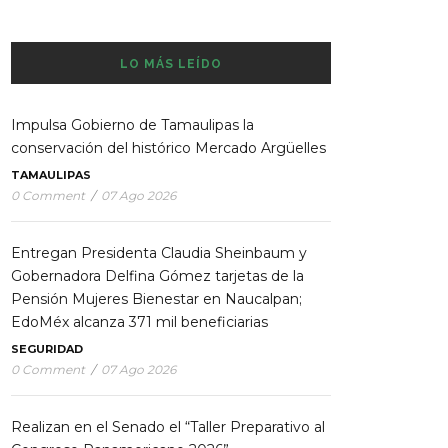
LO MÁS LEÍDO
Impulsa Gobierno de Tamaulipas la
conservación del histórico Mercado Argüelles
TAMAULIPAS
0 Comment
/
07 Ago 2026
Entregan Presidenta Claudia Sheinbaum y
Gobernadora Delfina Gómez tarjetas de la
Pensión Mujeres Bienestar en Naucalpan;
EdoMéx alcanza 371 mil beneficiarias
SEGURIDAD
0 Comment
/
07 Ago 2026
Realizan en el Senado el “Taller Preparativo al