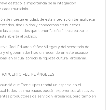
naya destacó la importancia de la integración
e cada municipio.
ión de nuestra entidad, de esta integración tamaulipeca;
ntados, sino unidos y conocernos en nuestros
as capacidades que tienen”, señaló, tras realizar el
stá abierta al público.
vo, Joel Eduardo Yáñez Villegas y del secretario de
 y el gobernador hizo un recorrido en este espacio
pas, en el cual apreció la riqueza cultural, artesanal,
AEROPUERTO FELIPE ÁNGELES
 anunció que Tamaulipas tendrá un espacio en el
cual todos los municipios podrán exponer sus atractivos
erentes productores de servicio y artesanos, pero también