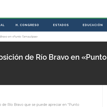
NAL
H. CONGRESO
ESTADOS
EDUCACIÓN
 Bravo en «Punto Tamaulipas»
osición de Río Bravo en «Punt
ipio de Río Bravo que se puede apreciar en “Punto