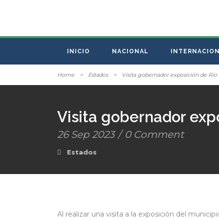
INICIO
NACIONAL
INTERNACIO
Home
>
Estados
>
Visita gobernador exposición de Río
Visita gobernador exp
26 Sep 2023
/
0 Comment
Estados
Al realizar una visita a la exposición del munic