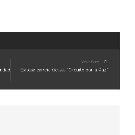
ir
Next Post
oridad
Exitosa carrera ciclista “Circuito por la Paz”