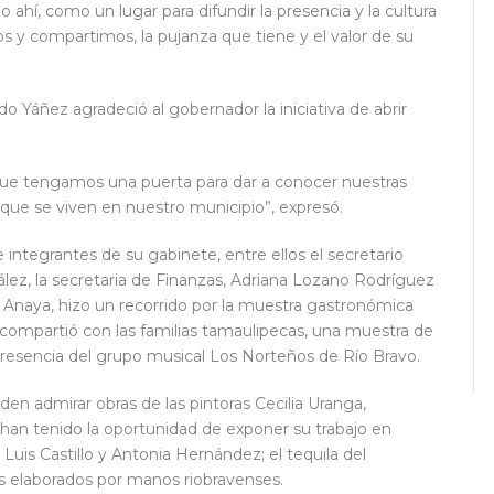
hí, como un lugar para difundir la presencia y la cultura
 y compartimos, la pujanza que tiene y el valor de su
rdo Yáñez agradeció al gobernador la iniciativa de abrir
 que tengamos una puerta para dar a conocer nuestras
s que se viven en nuestro municipio”, expresó.
tegrantes de su gabinete, entre ellos el secretario
lez, la secretaria de Finanzas, Adriana Lozano Rodríguez
 Anaya, hizo un recorrido por la muestra gastronómica
e compartió con las familias tamaulipecas, una muestra de
a presencia del grupo musical Los Norteños de Río Bravo.
en admirar obras de las pintoras Cecilia Uranga,
han tenido la oportunidad de exponer su trabajo en
Luis Castillo y Antonia Hernández; el tequila del
s elaborados por manos riobravenses.