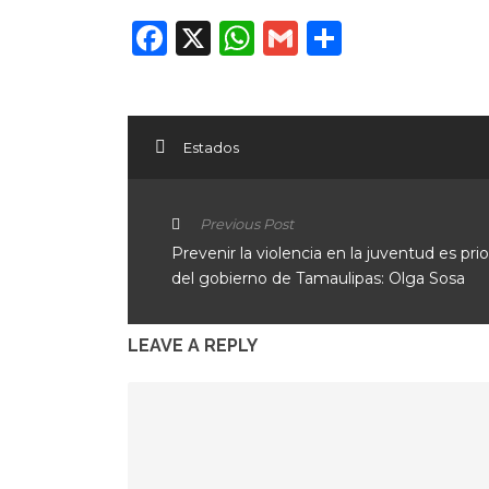
Facebook
X
WhatsApp
Gmail
Compart
Estados
Previous Post
Prevenir la violencia en la juventud es pri
del gobierno de Tamaulipas: Olga Sosa
LEAVE A REPLY