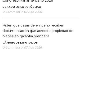
Congreso Panamericano 2026”
SENADO DE LA REPÚBLICA
0 Comment
/
07 Ago 2026
Piden que casas de empeño recaben
documentación que acredite propiedad de
bienes en garantía prendaria
CÁMARA DE DIPUTADOS
0 Comment
/
07 Ago 2026