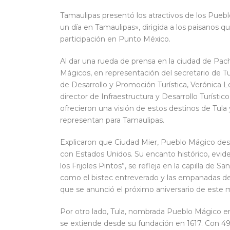
Tamaulipas presentó los atractivos de los Pue
un día en Tamaulipas», dirigida a los paisanos q
participación en Punto México.
Al dar una rueda de prensa en la ciudad de Pac
Mágicos, en representación del secretario de 
de Desarrollo y Promoción Turística, Verónica 
director de Infraestructura y Desarrollo Turístic
ofrecieron una visión de estos destinos de Tula 
representan para Tamaulipas.
Explicaron que Ciudad Mier, Pueblo Mágico desd
con Estados Unidos. Su encanto histórico, evide
los Frijoles Pintos”, se refleja en la capilla de S
como el bistec entreverado y las empanadas de 
que se anunció el próximo aniversario de este m
Por otro lado, Tula, nombrada Pueblo Mágico en 2
se extiende desde su fundación en 1617. Con 49