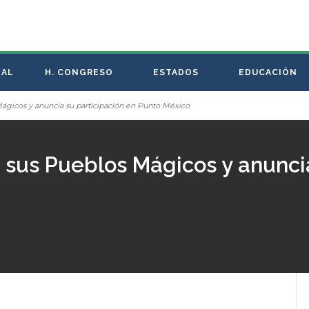
NAL
H. CONGRESO
ESTADOS
EDUCACIÓN
gicos y anuncia su participación en Punto México
us Pueblos Mágicos y anuncia