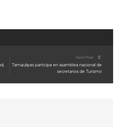
ir
Next Post
ud,
Tamaulipas participa en asamblea nacional de
secretarios de Turismo