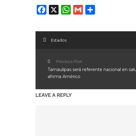
Facebook
X
WhatsApp
Gmail
Compart
Estados
Previous Post
Tamaulipas será referente nacional en sal
afirma Américo
LEAVE A REPLY