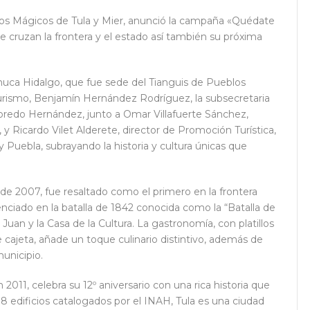
blos Mágicos de Tula y Mier, anunció la campaña «Quédate
ue cruzan la frontera y el estado así también su próxima
huca Hidalgo, que fue sede del Tianguis de Pueblos
Turismo, Benjamín Hernández Rodríguez, la subsecretaria
Loredo Hernández, junto a Omar Villafuerte Sánchez,
o, y Ricardo Vilet Alderete, director de Promoción Turística,
y Puebla, subrayando la historia y cultura únicas que
e 2007, fue resaltado como el primero en la frontera
nciado en la batalla de 1842 conocida como la “Batalla de
an Juan y la Casa de la Cultura. La gastronomía, con platillos
cajeta, añade un toque culinario distintivo, además de
unicipio.
011, celebra su 12º aniversario con una rica historia que
8 edificios catalogados por el INAH, Tula es una ciudad