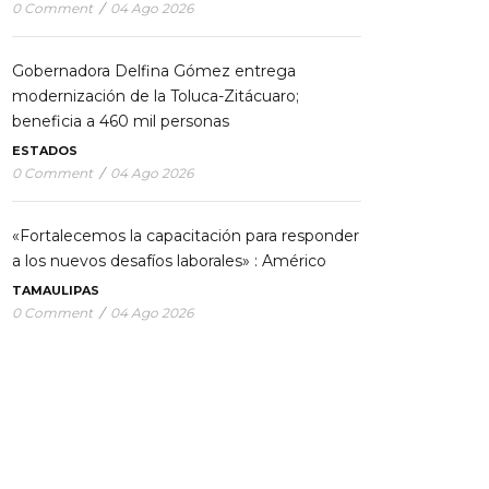
0 Comment
/
04 Ago 2026
Gobernadora Delfina Gómez entrega
modernización de la Toluca-Zitácuaro;
beneficia a 460 mil personas
ESTADOS
0 Comment
/
04 Ago 2026
«Fortalecemos la capacitación para responder
a los nuevos desafíos laborales» : Américo
TAMAULIPAS
0 Comment
/
04 Ago 2026