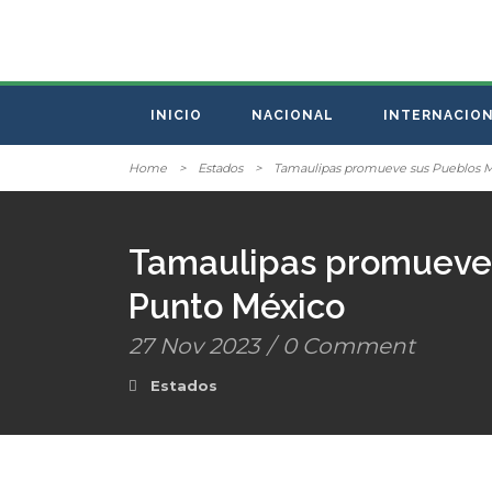
INICIO
NACIONAL
INTERNACIO
Home
>
Estados
>
Tamaulipas promueve sus Pueblos Má
Tamaulipas promueve s
Punto México
27 Nov 2023
/
0 Comment
Estados