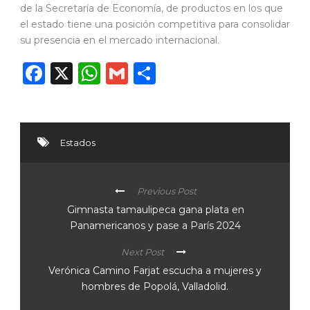
de la Secretaría de Economía, de productos en los que
el estado tiene una posición competitiva para consolidar
su presencia en el mercado internacional.
Facebook
X
WhatsApp
Gmail
Compartir
Estados
Previous Post
Gimnasta tamaulipeca gana plata en
Panamericanos y pase a París 2024
Next Post
Verónica Camino Farjat escucha a mujeres y
hombres de Popolá, Valladolid.