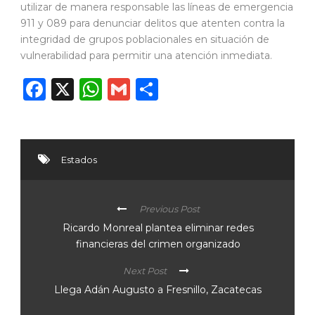
utilizar de manera responsable las líneas de emergencia
911 y 089 para denunciar delitos que atenten contra la
integridad de grupos poblacionales en situación de
vulnerabilidad para permitir una atención inmediata.
Facebook
X
WhatsApp
Gmail
Compartir
Estados
Previous Post
Ricardo Monreal plantea eliminar redes
financieras del crimen organizado
Next Post
Llega Adán Augusto a Fresnillo, Zacatecas