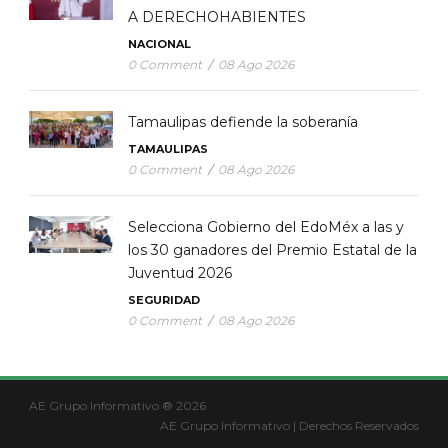
A DERECHOHABIENTES
NACIONAL
0 Comment
/
08 Ago 2026
Tamaulipas defiende la soberanía
TAMAULIPAS
0 Comment
/
08 Ago 2026
Selecciona Gobierno del EdoMéx a las y
los 30 ganadores del Premio Estatal de la
Juventud 2026
SEGURIDAD
0 Comment
/
08 Ago 2026
AE Grupo Informativo ® 2026
AE Grupo Informativo | Derechos Reservados