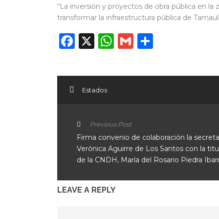
“La inversión y proyectos de obra pública en la
transformar la infraestructura pública de Tamauli
Facebook
X
WhatsApp
Gmail
Compart
Estados
Previous Post
Firma convenio de colaboración la secreta
Verónica Aguirre de Los Santos con la titu
de la CNDH, María del Rosario Piedra Ibar
LEAVE A REPLY