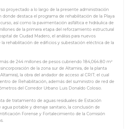
so proyectado a lo largo de la presente administración
 donde destaca el programa de rehabilitación de la Playa
rso, así como la pavimentación asfáltica e hidráulica de
millones de la primera etapa del reforzamiento estructural
spital de Ciudad Madero, el análisis para nuevos
a rehabilitación de edificios y subestación eléctrica de la
o más de 244 millones de pesos cubriendo 184,064.80 m²
incorporación de la zona sur de Altamira, de la planta
tamira), la obra del andador de acceso al CRIT; el cual
al Centro de Rehabilitación, además del suministro de red de
lómetros del Corredor Urbano Luis Donaldo Colosio.
anta de tratamiento de aguas residuales de Estación
agua potable y drenaje sanitario, la conclusión de
tificación Forense y Fortalecimiento de la Comisión
s.