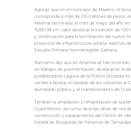
Agregó que en el municipio de Madero, el recur
corresponde a más de 216 millones de pesos, en
Miramar terminado el mes de mayo del año en cu
15,861.96 m²; cabe destacar la inversión de 105 
y continuación para la terminación del nuevo Ho
proyectos de infraestructura urbana, además de l
Escuela Primaria Hermenegildo Galeana.
Asimismo dijo que en Altamira se han invertid
en trabajos de pavimentación, destacando la des
potabilizadora Laguna de la Puerta (Acueducto Al
vendrá a facilitar el traslado de los visitantes 
alumbrado público y el mantenimiento de 12 ki
También la ampliación y rehabilitación de la pl
Cuauhtémoc, así como diversas obras de red de 
construcción y equipamiento del Centro de Iden
Estatal de Búsqueda de Personas de Tamaulipa