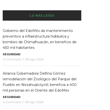
LO MÁS LEÍDO
Gobierno del EdoMéx da mantenimiento
preventivo a infraestructura hidráulica y
bombeo de Chimalhuacán, en beneficio de
450 mil habitantes
SEGURIDAD
0 Comment
/
06 Ago 2026
Arranca Gobernadora Delfina Gómez
remodelación del Zoológico del Parque del
Pueblo en Nezahualcóyotl; beneficia a 400
mil personas en el Oriente del EdoMéx
SEGURIDAD
0 Comment
/
06 Ago 2026