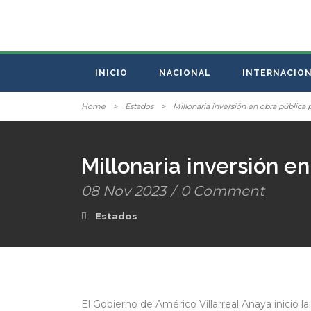
INICIO
NACIONAL
INTERNACIO
Home
>
Estados
>
Millonaria inversión en obra pública 
Millonaria inversión e
08 Nov 2023
/
0 Comment
Estados
El Gobierno de Américo Villarreal Anaya inició 