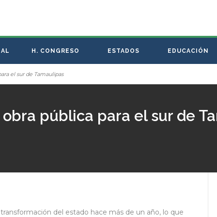
NAL
H. CONGRESO
ESTADOS
EDUCACIÓN
para el sur de Tamaulipas
n obra pública para el sur de 
la transformación del estado hace más de un año, lo que