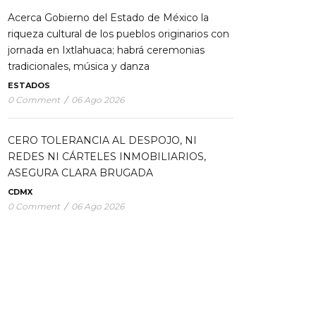
Acerca Gobierno del Estado de México la
riqueza cultural de los pueblos originarios con
jornada en Ixtlahuaca; habrá ceremonias
tradicionales, música y danza
ESTADOS
0 Comment
/
06 Ago 2026
CERO TOLERANCIA AL DESPOJO, NI
REDES NI CÁRTELES INMOBILIARIOS,
ASEGURA CLARA BRUGADA
CDMX
0 Comment
/
06 Ago 2026