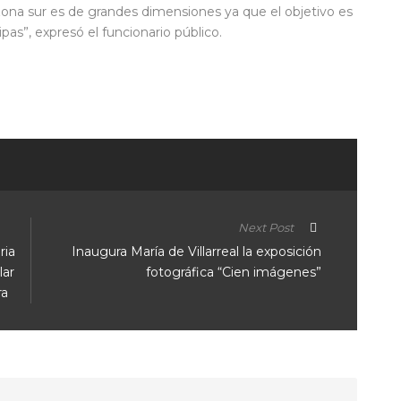
 zona sur es de grandes dimensiones ya que el objetivo es
pas”, expresó el funcionario público.
ir
Next Post
ria
Inaugura María de Villarreal la exposición
lar
fotográfica “Cien imágenes”
ra