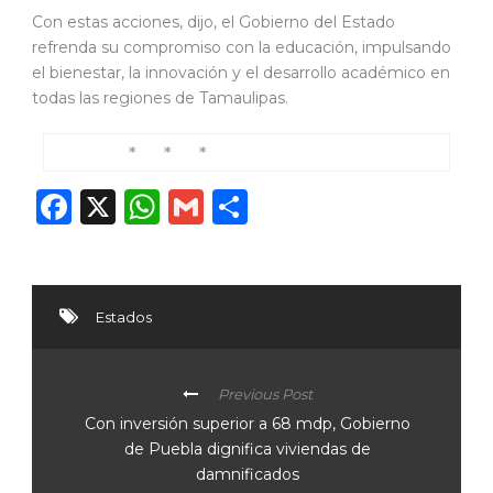
Con estas acciones, dijo, el Gobierno del Estado
refrenda su compromiso con la educación, impulsando
el bienestar, la innovación y el desarrollo académico en
todas las regiones de Tamaulipas.
        *   *   *
Facebook
X
WhatsApp
Gmail
Compartir
Estados
Previous Post
Con inversión superior a 68 mdp, Gobierno
de Puebla dignifica viviendas de
damnificados