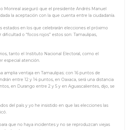
do Monreal aseguró que el presidente Andrés Manuel
 dada la aceptación con la que cuenta entre la ciudadanía.
seis estados en los que celebrarán elecciones el próximo
dificultad o “focos rojos” estos son: Tamaulipas,
ios, tanto el Instituto Nacional Electoral, como el
r especial atención.
na amplia ventaja en Tamaulipas; con 16 puntos de
drán entre 12 y 14 puntos, en Oaxaca, será una distancia
os, en Durango entre 2 y 5 y en Aguascalientes, dijo, se
os del país y yo he insistido en que las elecciones las
icó.
 para que no haya incidentes y no se reproduzcan viejas