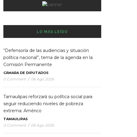
LO MÁS LEÍDO
“Defensoría de las audiencias y situación
política nacional”, tema de la agenda en la
Comisión Permanente
CÁMARA DE DIPUTADOS
0 Comment
/
06 Ago 2026
Tamaulipas reforzará su política social para
seguir reduciendo niveles de pobreza
extrema: Américo
TAMAULIPAS
0 Comment
/
06 Ago 2026