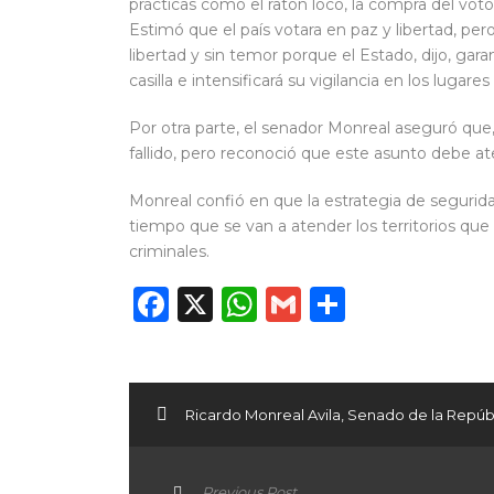
prácticas como el ratón loco, la compra del voto,
Estimó que el país votara en paz y libertad, pero
libertad y sin temor porque el Estado, dijo, gar
casilla e intensificará su vigilancia en los luga
Por otra parte, el senador Monreal aseguró que,
fallido, pero reconoció que este asunto debe a
Monreal confió en que la estrategia de segurida
tiempo que se van a atender los territorios qu
criminales.
Facebook
X
WhatsApp
Gmail
Compart
Ricardo Monreal Avila
,
Senado de la Repúb
Previous Post