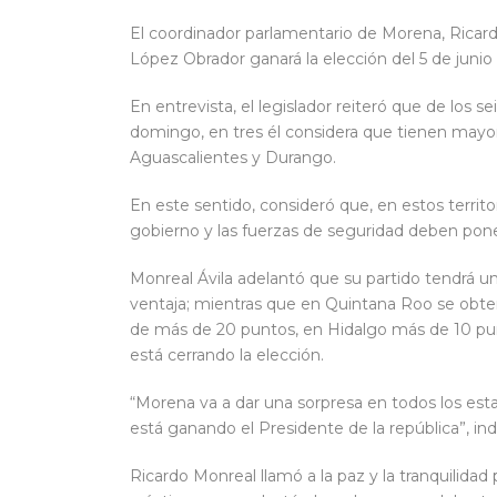
El coordinador parlamentario de Morena, Ricar
López Obrador ganará la elección del 5 de junio
En entrevista, el legislador reiteró que de los 
domingo, en tres él considera que tienen mayor 
Aguascalientes y Durango.
En este sentido, consideró que, en estos territor
gobierno y las fuerzas de seguridad deben pone
Monreal Ávila adelantó que su partido tendrá u
ventaja; mientras que en Quintana Roo se obten
de más de 20 puntos, en Hidalgo más de 10 punt
está cerrando la elección.
“Morena va a dar una sorpresa en todos los estad
está ganando el Presidente de la república”, ind
Ricardo Monreal llamó a la paz y la tranquilidad