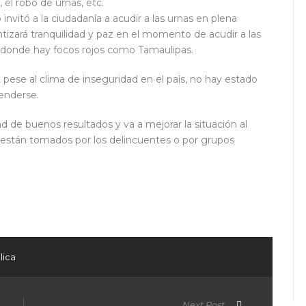
 el robo de urnas, etc.
 invitó a la ciudadanía a acudir a las urnas en plena
antizará tranquilidad y paz en el momento de acudir a las
res donde hay focos rojos como Tamaulipas.
 pese al clima de inseguridad en el país, no hay estado
tenderse.
d de buenos resultados y va a mejorar la situación al
e están tomados por los delincuentes o por grupos
ir
lica
Next Post