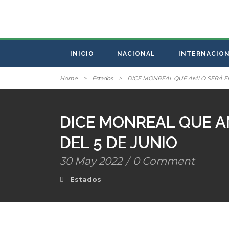
INICIO
NACIONAL
INTERNACIO
Home
>
Estados
>
DICE MONREAL QUE AMLO SERÁ EL
DICE MONREAL QUE A
DEL 5 DE JUNIO
30 May 2022
/
0 Comment
Estados