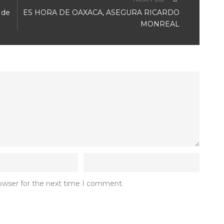
 de
ES HORA DE OAXACA, ASEGURA RICARDO
MONREAL
rowser for the next time I comment.