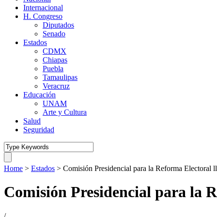
Internacional
H. Congreso
Diputados
Senado
Estados
CDMX
Chiapas
Puebla
Tamaulipas
Veracruz
Educación
UNAM
Arte y Cultura
Salud
Seguridad
Home
>
Estados
>
Comisión Presidencial para la Reforma Electoral l
Comisión Presidencial para la R
/