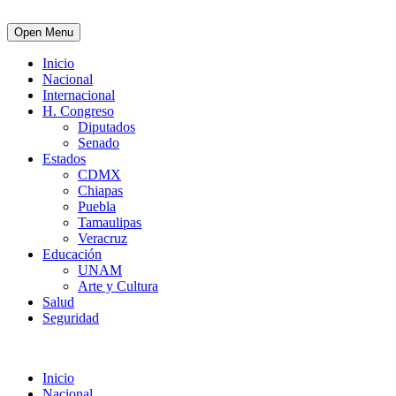
Open Menu
Inicio
Nacional
Internacional
H. Congreso
Diputados
Senado
Estados
CDMX
Chiapas
Puebla
Tamaulipas
Veracruz
Educación
UNAM
Arte y Cultura
Salud
Seguridad
Inicio
Nacional