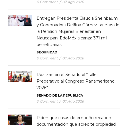
0 Comment
/
07 Ago 2026
Entregan Presidenta Claudia Sheinbaum
y Gobernadora Delfina Gómez tarjetas de
la Pensión Mujeres Bienestar en
Naucalpan; EdoMéx alcanza 371 mil
beneficiarias
SEGURIDAD
0 Comment
/
07 Ago 2026
Realizan en el Senado el “Taller
Preparativo al Congreso Panamericano
2026”
SENADO DE LA REPÚBLICA
0 Comment
/
07 Ago 2026
Piden que casas de empeño recaben
documentación que acredite propiedad