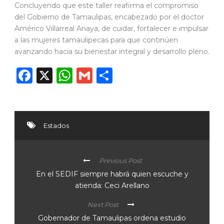
Concluyendo que este taller reafirma el compromiso
del Gobierno de Tamaulipas, encabezado por el doctor
Américo Villarreal Anaya, de cuidar, fortalecer e impulsar
a las mujeres tamaulipecas para que continúen
avanzando hacia su bienestar integral y desarrollo pleno.
Facebook
X
WhatsApp
Gmail
Compartir
Estados
Previous Post
En el SEDIF siempre habrá quien escuche y
atienda: Ceci Arellano
Next Post
Gobernador de Tamaulipas ordena estudio