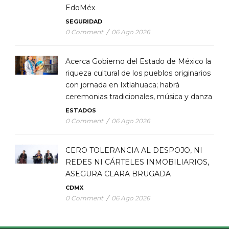
EdoMéx
SEGURIDAD
0 Comment
/
06 Ago 2026
Acerca Gobierno del Estado de México la
riqueza cultural de los pueblos originarios
con jornada en Ixtlahuaca; habrá
ceremonias tradicionales, música y danza
ESTADOS
0 Comment
/
06 Ago 2026
CERO TOLERANCIA AL DESPOJO, NI
REDES NI CÁRTELES INMOBILIARIOS,
ASEGURA CLARA BRUGADA
CDMX
0 Comment
/
06 Ago 2026