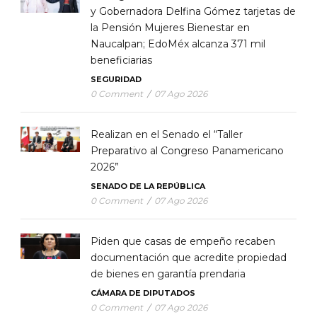
y Gobernadora Delfina Gómez tarjetas de
la Pensión Mujeres Bienestar en
Naucalpan; EdoMéx alcanza 371 mil
beneficiarias
SEGURIDAD
0 Comment
/
07 Ago 2026
Realizan en el Senado el “Taller
Preparativo al Congreso Panamericano
2026”
SENADO DE LA REPÚBLICA
0 Comment
/
07 Ago 2026
Piden que casas de empeño recaben
documentación que acredite propiedad
de bienes en garantía prendaria
CÁMARA DE DIPUTADOS
0 Comment
/
07 Ago 2026