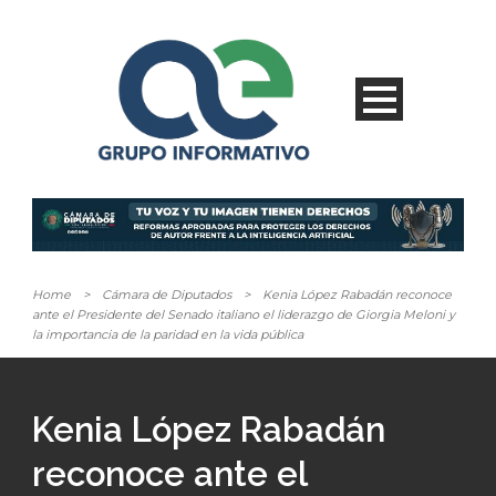
Home
>
Cámara de Diputados
>
Kenia López Rabadán reconoce
ante el Presidente del Senado italiano el liderazgo de Giorgia Meloni y
la importancia de la paridad en la vida pública
Kenia López Rabadán
reconoce ante el