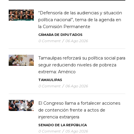
“Defensoría de las audiencias y situación
política nacional”, tema de la agenda en
la Comisión Permanente
CÁMARA DE DIPUTADOS
0 Comment
/
06 Ago 2026
Tamaulipas reforzará su política social para
seguir reduciendo niveles de pobreza
extrema: Américo
TAMAULIPAS
0 Comment
/
06 Ago 2026
El Congreso llama a fortalecer acciones
de contención frente a actos de
injerencia extranjera
SENADO DE LA REPÚBLICA
0 Comment
/
05 Ago 2026