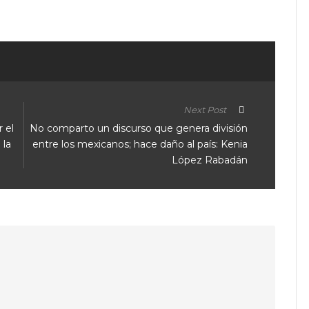
Next Post
 el
No comparto un discurso que genera división
 la
entre los mexicanos; hace daño al país: Kenia
López Rabadán