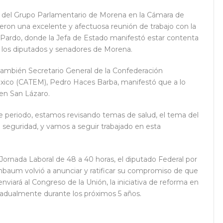
ca del Grupo Parlamentario de Morena en la Cámara de
eron una excelente y afectuosa reunión de trabajo con la
 Pardo, donde la Jefa de Estado manifestó estar contenta
bo los diputados y senadores de Morena.
l también Secretario General de la Confederación
ico (CATEM), Pedro Haces Barba, manifestó que a lo
 en San Lázaro.
te periodo, estamos revisando temas de salud, el tema del
 seguridad, y vamos a seguir trabajado en esta
 Jornada Laboral de 48 a 40 horas, el diputado Federal por
nbaum volvió a anunciar y ratificar su compromiso de que
nviará al Congreso de la Unión, la iniciativa de reforma en
gradualmente durante los próximos 5 años.
ir