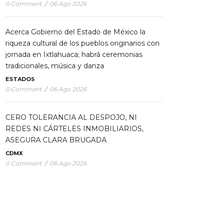
0 Comment
/
06 Ago 2026
Acerca Gobierno del Estado de México la
riqueza cultural de los pueblos originarios con
jornada en Ixtlahuaca; habrá ceremonias
tradicionales, música y danza
ESTADOS
0 Comment
/
06 Ago 2026
CERO TOLERANCIA AL DESPOJO, NI
REDES NI CÁRTELES INMOBILIARIOS,
ASEGURA CLARA BRUGADA
CDMX
0 Comment
/
06 Ago 2026