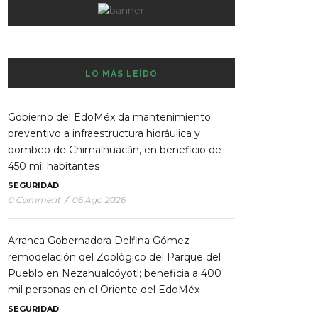
LO MÁS LEÍDO
Gobierno del EdoMéx da mantenimiento
preventivo a infraestructura hidráulica y
bombeo de Chimalhuacán, en beneficio de
450 mil habitantes
SEGURIDAD
0 Comment
/
06 Ago 2026
Arranca Gobernadora Delfina Gómez
remodelación del Zoológico del Parque del
Pueblo en Nezahualcóyotl; beneficia a 400
mil personas en el Oriente del EdoMéx
SEGURIDAD