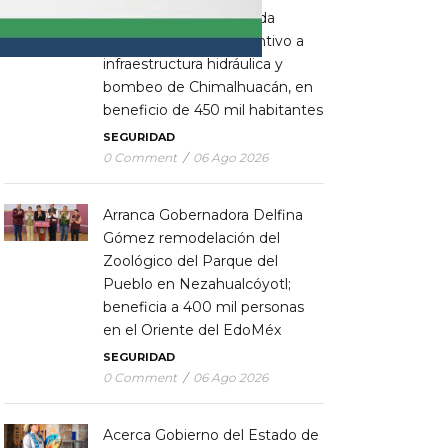
Gobierno del EdoMéx da
mantenimiento preventivo a
infraestructura hidráulica y
bombeo de Chimalhuacán, en
beneficio de 450 mil habitantes
SEGURIDAD
0 Comment
/
06 Ago 2026
Arranca Gobernadora Delfina
Gómez remodelación del
Zoológico del Parque del
Pueblo en Nezahualcóyotl;
beneficia a 400 mil personas
en el Oriente del EdoMéx
SEGURIDAD
0 Comment
/
06 Ago 2026
Acerca Gobierno del Estado de