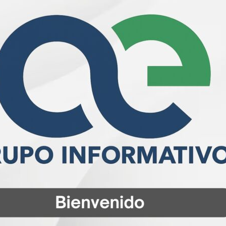
no es nada más añadir un barniz cultural a las
a cultura y el arte a la actividad política, histórica y
.
o “Sentimientos de la Nación”, pudo disfrutar de ocho
ro estadounidense que cobró fama mundial en el siglo
oberto Blanco, en el teclado; Juan Cristóbal Pérez
co Maroto, en la guitarra, se pudo apreciar a través de las
”. Continuó con armoniosos acordes y notas en un
ista Roberto Blanco; “¿Qué es lo que quieres?” (What do
guar lo que se busca”.
rth” (canción de la banda Buffalo Springfield);
 need no doctor” y cerró la presentación con el tema