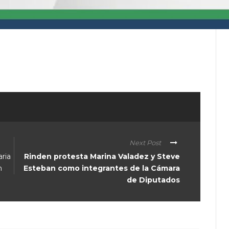
ximo miércoles se presentará un concierto de violín
ir
Next Post
ria
Rinden protesta Marina Valadez y Steve
n
Esteban como integrantes de la Cámara
de Diputados