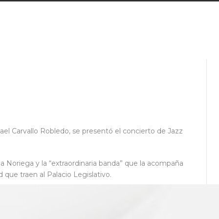
mael Carvallo Robledo, se presentó el concierto de Jazz
da Noriega y la “extraordinaria banda” que la acompaña
 que traen al Palacio Legislativo.
 jazz nacional con una de las mejores exponentes del
s invitados, es de primer nivel; traemos lo mejor del