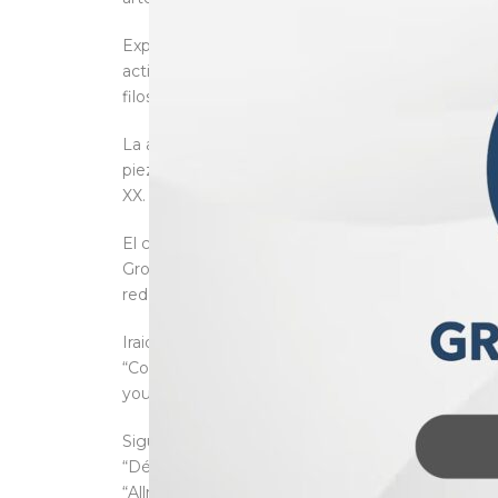
Explicó que el propósito que persigue el Espacio 
actividades de la Cámara de Diputados, sino fundir l
filosófica en la casa de la representación nacional
La audiencia, congregada en el Museo Legislativ
piezas magistralmente ejecutadas de este géne
XX.
El concierto de esta agrupación, integrada por R
Grobet, en el bajo; Hans Ávila, en la batería, y Ni
redes sociales de la Cámara de Diputados.
Iraida Noriega abrió el concierto con “El miedo
“Collage” (la Robert Rola), creado por su teclad
you want?), tema que surgió del “delirio de averi
Siguió con “No me doy cuenta”, “For What It’s Wo
“Décima”, interpretada por Nico Maroto; “I don’t
“Allright”.