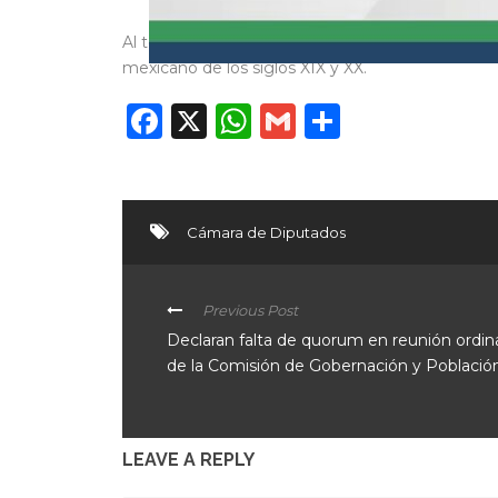
Al término, Carvallo Robledo adelantó que el pró
mexicano de los siglos XIX y XX.
Facebook
X
WhatsApp
Gmail
Compart
Cámara de Diputados
Previous Post
Declaran falta de quorum en reunión ordina
de la Comisión de Gobernación y Població
LEAVE A REPLY