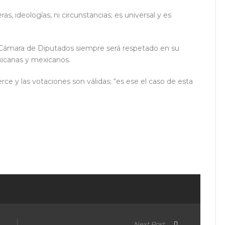
s, ideologías, ni circunstancias; es universal y es
a Cámara de Diputados siempre será respetado en su
xicanas y mexicanos.
e y las votaciones son válidas; “es ese el caso de esta
ir
Next Post