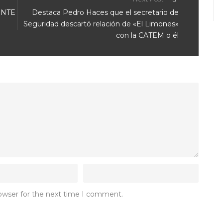
ENTE
Destaca Pedro Haces que el secretario de
Seguridad descartó relación de «El Limones»
con la CATEM o él
rowser for the next time I comment.