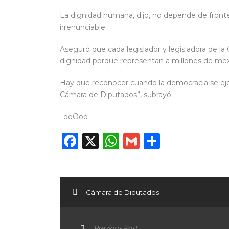
La dignidad humana, dijo, no depende de frontera
irrenunciable.
Aseguró que cada legislador y legisladora de l
dignidad porque representan a millones de me
Hay que reconocer cuando la democracia se ejerc
Cámara de Diputados”, subrayó.
–ooOoo–
Facebook
X
WhatsApp
Gmail
Compart
Cámara de Diputados
Previous Post