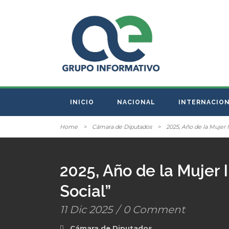
INICIO
NACIONAL
INTERNACIO
Home
>
Cámara de Diputados
>
2025, Año de la Mujer I
2025, Año de la Mujer 
Social”
11 Dic 2025
/
0 Comment
Cámara de Diputados