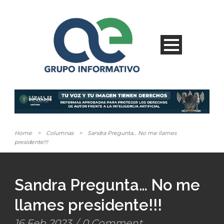
Home
>
Columnas
>
Sandra Pregunta… No me llames
presidente!!!
Sandra Pregunta… No me
llames presidente!!!
16 Feb 2023
/
0 Comment