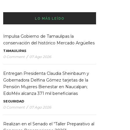
LO MÁS LEÍDO
Impulsa Gobierno de Tamaulipas la
conservación del histórico Mercado Argüelles
TAMAULIPAS
0 Comment
/
07 Ago 2026
Entregan Presidenta Claudia Sheinbaum y
Gobernadora Delfina Gómez tarjetas de la
Pensión Mujeres Bienestar en Naucalpan;
EdoMéx alcanza 371 mil beneficiarias
SEGURIDAD
0 Comment
/
07 Ago 2026
Realizan en el Senado el “Taller Preparativo al