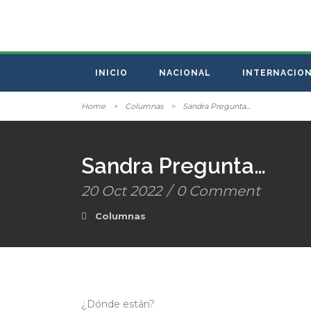
INICIO
NACIONAL
INTERNACIO
Home
>
Columnas
>
Sandra Pregunta…
Sandra Pregunta…
20 Oct 2022
/
0 Comment
Columnas
¿Dónde están?