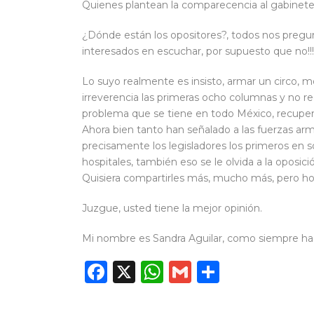
Quienes plantean la comparecencia al gabinete
¿Dónde están los opositores?, todos nos preg
interesados en escuchar, por supuesto que no!!!
Lo suyo realmente es insisto, armar un circo, m
irreverencia las primeras ocho columnas y no r
problema que se tiene en todo México, recuperar
Ahora bien tanto han señalado a las fuerzas arma
precisamente los legisladores los primeros en s
hospitales, también eso se le olvida a la oposici
Quisiera compartirles más, mucho más, pero hoy
Juzgue, usted tiene la mejor opinión.
Mi nombre es Sandra Aguilar, como siempre ha
Facebook
X
WhatsApp
Gmail
Compart