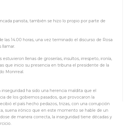
ncada panista, también se hizo lo propio por parte de
de las 14.00 horas, una vez terminado el discurso de Rosa
s llamar.
stuvieron llenas de groserías, insultos, irrespeto, ironía,
s que inicio su presencia en tribuna el presidente de la
do Monrreal.
a inseguridad ha sido una herencia maldita que el
cia de los gobiernos pasados, que provocaron la
recibió el país hecho pedazos, trizas, con una corrupción
ta, suena irónico que en este momento se hable de un
dose de manera correcta, la inseguridad tiene décadas y
rcicio.