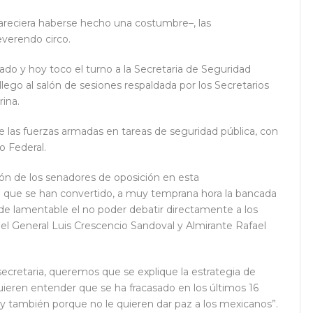
areciera haberse hecho una costumbre–, las
everendo circo.
ado y hoy toco el turno a la Secretaria de Seguridad
lego al salón de sesiones respaldada por los Secretarios
rina.
de las fuerzas armadas en tareas de seguridad pública, con
o Federal.
ón de los senadores de oposición en esta
lo que se han convertido, a muy temprana hora la bancada
 de lamentable el no poder debatir directamente a los
 el General Luis Crescencio Sandoval y Almirante Rafael
cretaria, queremos que se explique la estrategia de
uieren entender que se ha fracasado en los últimos 16
n y también porque no le quieren dar paz a los mexicanos”.