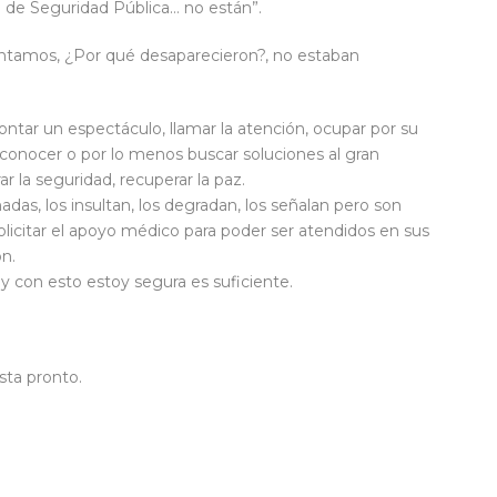
 de Seguridad Pública… no están”.
untamos, ¿Por qué desaparecieron?, no estaban
ontar un espectáculo, llamar la atención, ocupar por su
econocer o por lo menos buscar soluciones al gran
 la seguridad, recuperar la paz.
das, los insultan, los degradan, los señalan pero son
olicitar el apoyo médico para poder ser atendidos en sus
ón.
 con esto estoy segura es suficiente.
sta pronto.
ir