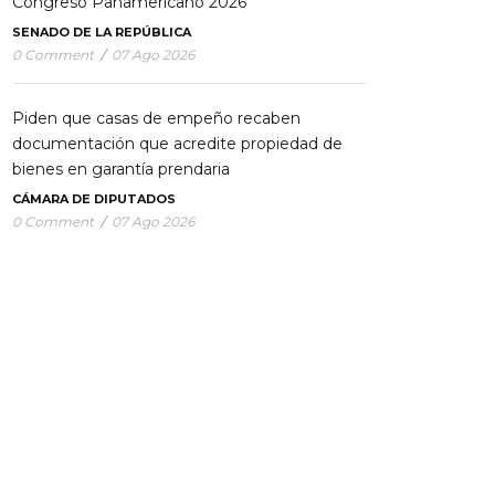
Congreso Panamericano 2026”
SENADO DE LA REPÚBLICA
0 Comment
/
07 Ago 2026
Piden que casas de empeño recaben
documentación que acredite propiedad de
bienes en garantía prendaria
CÁMARA DE DIPUTADOS
0 Comment
/
07 Ago 2026